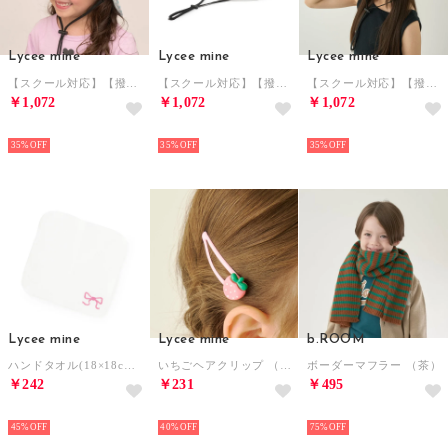
Lycee mine
Lycee mine
Lycee mine
【スクール対応】【撥水・防汚・耐久・UV】小さく収納できるハット （ミント）
【スクール対応】【撥水・防汚・耐久・UV】小さく収納できるハット （シナモン）
【スクール対応】【撥水・防汚・耐久・UV】小さく収納できるハット （ブルーグレー）
￥1,072
￥1,072
￥1,072
NEW
NEW
NEW
35%
35%
35%
Lycee mine
Lycee mine
b.ROOM
ハンドタオル(18×18cm） （オフホワイト）
いちごヘアクリップ （ピンク）
ボーダーマフラー （茶）
￥242
￥231
￥495
NEW
NEW
NEW
45%
40%
75%