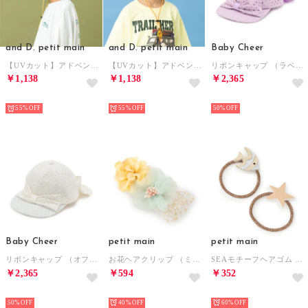
and D. petit main
and D. petit main
Baby Cheer
【UVカット】アドベンチャーハット （マルチ）
【UVカット】アドベンチャーハット （グレージュ）
リボンキャップ （ラベンダー）
￥1,138
￥1,138
￥2,365
NEW
NEW
NEW
55%
55%
50%
Baby Cheer
petit main
petit main
リボンキャップ （オフ ホワイト）
お花ヘアクリップ （ミント）
SEAモチーフヘアゴム （ライト オレンジ）
￥2,365
￥594
￥352
NEW
NEW
NEW
50%
40%
60%