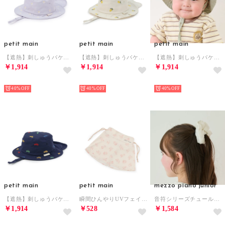
petit main
petit main
petit main
【遮熱】刺しゅうバケットハット （ブルー グレー）
【遮熱】刺しゅうバケットハット （レモン イエロー）
【遮熱】刺しゅうバケットハット （薄カーキ）
￥1,914
￥1,914
￥1,914
NEW
NEW
NEW
40%
40%
40%
petit main
petit main
mezzo piano junior
【遮熱】刺しゅうバケットハット （マルチ）
瞬間ひんやりUVフェイスカバー/LG （ピンク）
音符シリーズチュールシュシュ （オフ ホワイト）
￥1,914
￥528
￥1,584
NEW
NEW
NEW