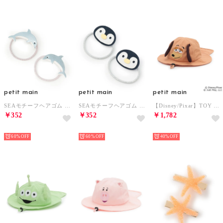
petit main
petit main
petit main
SEAモチーフヘアゴム （シルバー）
SEAモチーフヘアゴム （チャコール）
【Disney/Pixar】TOY STORY / なりきりハット （ベージュ）
￥352
￥352
￥1,782
NEW
NEW
NEW
60%
60%
40%