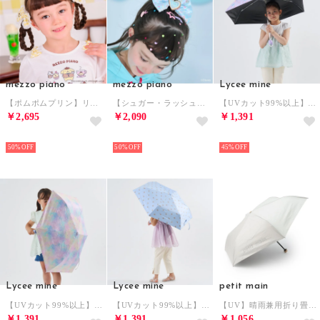
mezzo piano
mezzo piano
Lycee mine
【ポムポムプリン】リボン ヘアポニー2個セット （黄）
【シュガー・ラッシュ】ヘアクリップ （ミント）
【UVカット99%以上】【軽量】【晴雨兼用】ひっかけられる持ち手の折りたたみ傘【子供服】【キッズ】【女の子】 （ラベンダー）
￥2,695
￥2,090
￥1,391
NEW
NEW
NEW
50%
50%
45%
Lycee mine
Lycee mine
petit main
【UVカット99%以上】【軽量】【晴雨兼用】ひっかけられる持ち手の折りたたみ傘【子供服】【キッズ】【女の子】 （マルチ）
【UVカット99%以上】【軽量】【晴雨兼用】ひっかけられる持ち手の折りたたみ傘【子供服】【キッズ】【女の子】 （ライト ブルー）
【UV】晴雨兼用折り畳み傘/LG （アイボリー）
￥1,391
￥1,391
￥1,056