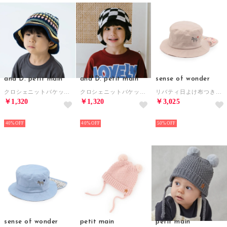
and D. petit main
and D. petit main
sense of wonder
クロシェニットバケットハット （マルチ）
クロシェニットバケットハット （黒）
リバティ日よけ布つきバケットハット （薄ベージュ）
￥1,320
￥1,320
￥3,025
NEW
NEW
NEW
40%
40%
50%
sense of wonder
petit main
petit main