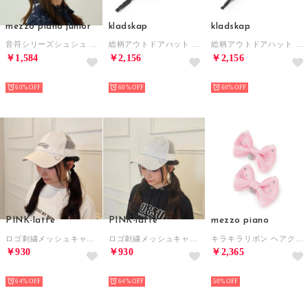
mezzo piano junior
kladskap
kladskap
音符シリーズシュシュ （紺）
総柄アウトドアハット （薄ベージュ）
総柄アウトドアハット （紺）
￥1,584
￥2,156
￥2,156
NEW
NEW
NEW
60%
60%
60%
PINK-latte
PINK-latte
mezzo piano
ロゴ刺繍メッシュキャップ （ピンク）
ロゴ刺繍メッシュキャップ （サックス）
キラキラリボン ヘアクリップ2個セット （ライト ピンク）
￥930
￥930
￥2,365
NEW
NEW
NEW
64%
64%
50%