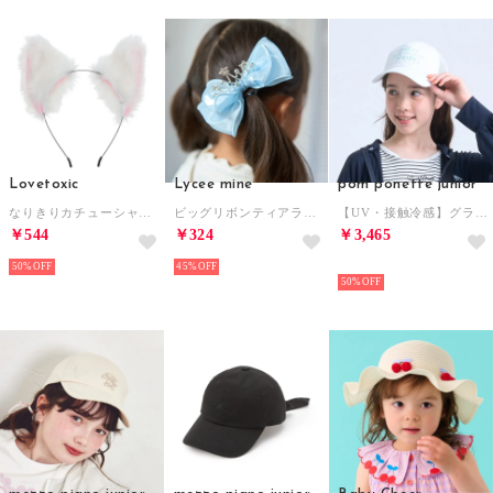
Lovetoxic
Lycee mine
pom ponette junior
なりきりカチューシャ【返品不可商品】 （シロ）
ビッグリボンティアラ付きヘアクリップ （サックス）
【UV・接触冷感】グラフィック刺しゅうメッシュキャップ （オフ ホワイト）
￥544
￥324
￥3,465
50%
45%
NEW
50%