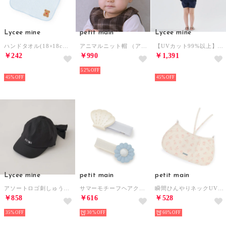
Lycee mine
petit main
Lycee mine
ハンドタオル(18×18cm） （サックス）
アニマルニット帽 （アイボリー）
【UVカット99%以上】【軽量】【晴雨兼用】ひっかけられる持ち手の折りたたみ傘【子供服】【キッズ】【女の子】 （アイボリー）
￥242
￥990
￥1,391
HOT
52%
NEW
45%
45%
Lycee mine
petit main
petit main
アソートロゴ刺しゅうリボンキャップ （黒）
サマーモチーフヘアクリップ2P （アイボリー）
瞬間ひんやりネックUVガード/LG （ピンク）
￥858
￥616
￥528
35%
30%
60%