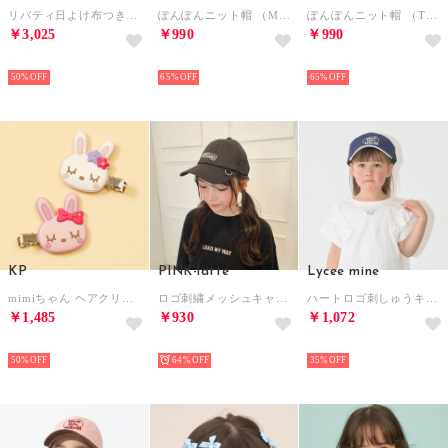
リバティ日よけ布つきバケットハット （ライト ブルー）
ぽんぽんニット帽 （M・ピンク）
ぽんぽんニット帽 （TOP・グレー）
￥3,025
￥990
￥990
NEW
NEW
NEW
50%
65%
65%
KP
PINK-latte
Lycee mine
mimiちゃん ヘアクリップ （ピンク）
ロゴ刺繍メッシュキャップ （ブラック(019)）
ハートロゴ刺しゅうキャップ （紺）
￥1,485
￥930
￥1,072
NEW
NEW
NEW
50%
64%
35%