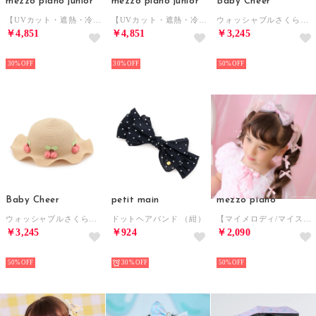
mezzo piano junior
mezzo piano junior
Baby Cheer
【UVカット・遮熱・冷感】後ろリボンキャップ （薄ベージュ）
【UVカット・遮熱・冷感】後ろリボンキャップ （黒）
ウォッシャブルさくらんぼハット （ECRU(キナリ)）
￥4,851
￥4,851
￥3,245
NEW
NEW
NEW
30%
30%
50%
Baby Cheer
petit main
mezzo piano
ウォッシャブルさくらんぼハット （ベージュ）
ドットヘアバンド （紺）
【マイメロディ/マイスウィートピアノ】ティアラ リボンヘアクリップ （ピンク）
￥3,245
￥924
￥2,090
NEW
NEW
NEW
50%
30%
50%