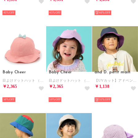
NEW
NEW
NEW
45%
45%
60%
Baby Cheer
Baby Cheer
and D. petit main
日よけドットハット （ピンク）
日よけドットハット （ラベンダー）
【UVカット】アドベンチャーハット （紺）
￥2,365
￥2,365
￥1,138
NEW
NEW
NEW
50%
50%
55%