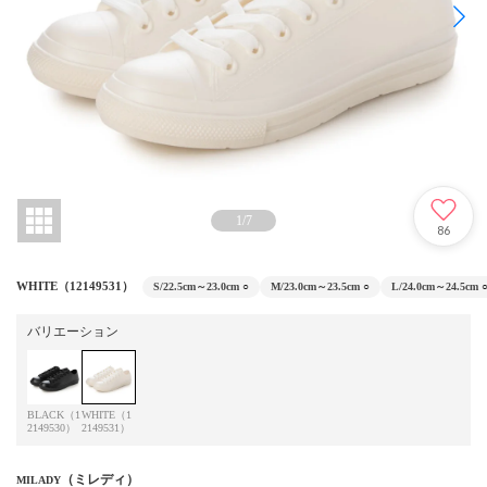
1
/
7
86
WHITE（12149531）
S/22.5cm～23.0cm
○
M/23.0cm～23.5cm
○
L/24.0cm～24.5cm
バリエーション
BLACK（1
WHITE（1
2149530）
2149531）
（ミレディ）
MILADY