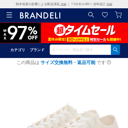
熊本地震の影響による配送遅延
｜ 7/30(木)14時〜 送料改訂
詳細
詳細
カテゴリ
ブランド
この商品は
サイズ交換無料・返品可能
です