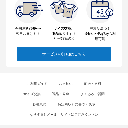
全国送料
390円
〜
サイズ交換
、
豊富な決済！
翌日お届けも！
返品
承ります！
後払い
や
PayPay
も利
※ 一部商品除く
用可能
サービスの詳細はこちら
ご利用ガイド
お支払い
配送・送料
サイズ交換
返品・返金
よくあるご質問
各種規約
特定商取引に基づく表示
なりすましメール・サイトにご注意ください