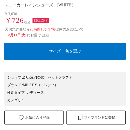
スニーカーレインシューズ （WHITE）
￥3,630
￥726
80%OFF
税込
お急ぎ便なら
23時間18分37秒
以内
のお支払いで
8月11日(火)
にお届け
詳細
サイズ・色を選ぶ
ショップ
:
Z-CRAFT公式 ゼットクラフト
ブランド
:
MILADY
（ミレディ）
性別タイプ
:
レディース
カテゴリ
:
お気に入り登録
マイブランドに登録