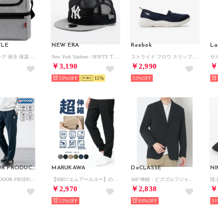
YLE
NEW ERA
Reebok
La
ラウンドバッグ 保冷 保温 断熱 PEVA クーラーバッグ カートバッグ ランチ 弁当 ショルダー レディース （グレー）
New York Yankees - 9FIFTY TRACKER ALL MESH COOPERSTOWN NAVY/GRAY 【14388560】 （NAVY/GRAY）
ストライド フロウ スリップ / STRIDE FLOW SLIP （ネイビー）
￥3,190
￥2,990
￥
50%
15
32%
OUTDOOR PRODUCTS
MARUKAWA
DoCLASSE
NI
2026SS OUTDOOR PRODUCTS/アウトドア プロダクツ 接触冷感 UVカット ドライ 2WAYストレッチ リラックスパンツ/イージーパンツ レディース メンズ （ネイビー）
【MRU/エムアールユー】のびのびスーパーストレッチ イージーパンツ/のびのび 楽 ストレッチパンツ ウエストゴム ゴルフパンツ ボトムス メンズ チノパン
360°伸縮・ビズゴルフジャケット （ブラック）
￥2,970
￥2,838
￥
32%
80%
31