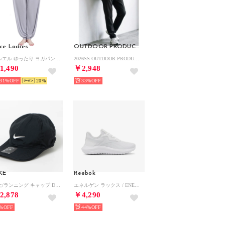
ce Ladies
OUTDOOR PRODUCTS
サルエル ゆったり ヨガパンツ （ライトグレー）
2026SS OUTDOOR PRODUCTS/アウトドア プロダクツ 接触冷感 UVカット ドライ 2WAYストレッチ リラックスパンツ/イージーパンツ レディース メンズ （ブラック）
1,490
￥2,948
31%
20
33%
KE
Reebok
陸上/ランニング キャップ DF クラブ AB FL P キャップ_ FB5682010 （ブラック/(ホワイト)）
エネルゲン ラックス / ENERGEN LUX SA （ホワイト）
2,878
￥4,290
%
44%