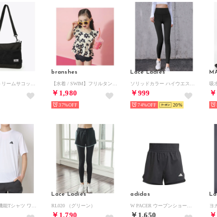
branshes
Lace Ladies
M
プライスストリームサコッシュ （Black）
【水着 / SWIM】フリルタンキニ 【返品不可商品】 （ミックス）
ソリッドカラー ハイウエスト タイト フィット ヨガ レギンス （ブラック）
￥1,980
￥999
￥
37%
74%
20
Lace Ladies
adidas
La
メンズ 半袖機能Tシャツ ワークアウト エッセンシャルズ ベース 半袖Tシャツ KD5453 （ホワイト）
RL020 （グリーン）
W PACER ウーブンショーツ （ブラック/ホワイト）
￥1,790
￥1,650
￥