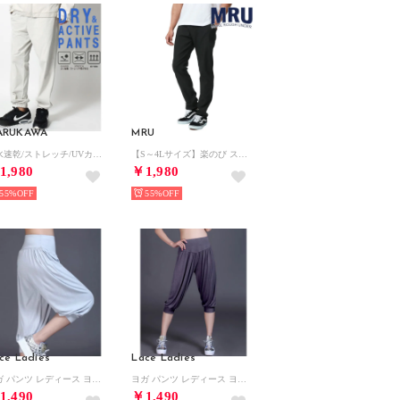
ARUKAWA
MRU
吸水速乾/ストレッチ/UVカット 軽くて動きやすい ドライアクティブイージーパンツ / 裾リブ ジョガーパンツ ボトムス メンズ レディース
【S～4Lサイズ】楽のび スーパーストレッチ テーパード カラーパンツ イージーパンツ ゴルフパンツ チノパン メンズ ボトムス
1,980
￥1,980
55%
55%
ce Ladies
Lace Ladies
ヨガ パンツ レディース ヨガウエア サルエル ヨガ ホットヨガ ベリーダンス （ライトグレー）
ヨガ パンツ レディース ヨガウエア サルエル ヨガ ホットヨガ ベリーダンス （ダークグレー）
1,490
￥1,490