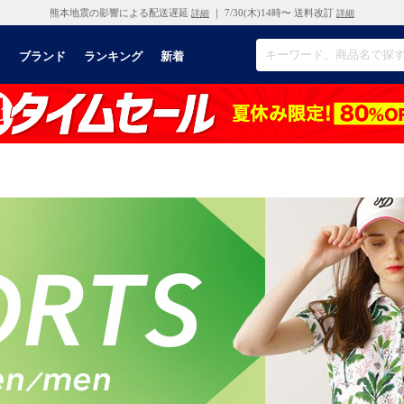
熊本地震の影響による配送遅延
｜ 7/30(木)14時〜 送料改訂
詳細
詳細
リ
ブランド
ランキング
新着