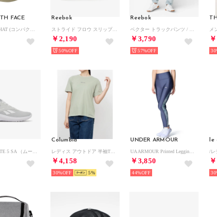
TH FACE
Reebok
Reebok
TH
/COMPACT HAT (コンパクトハット) （CK）
ストライド フロウ スリップ / STRIDE FLOW SLIP （パープル）
ベクター トラックパンツ / VECTOR TRACK PANT （ブルー）
￥2,190
￥3,790
￥
50%
57%
30
Columbia
UNDER ARMOUR
le
ライト 5 / LITE 5 SA （ムーン）
レディス アウトドア 半袖Tシャツ ポーラーパイオニアIIショートスリーブTシャツ XL7660 （Safari）
UA ARMOUR Printed Legging (Downpour Gray / /）
￥4,158
￥3,850
￥
30%
5
44%
30