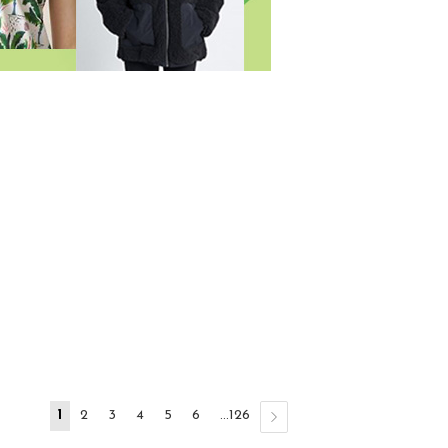
1
2
3
4
5
6
...126