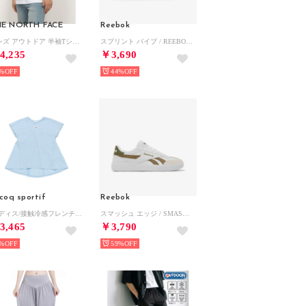
E NORTH FACE
Reebok
メンズ アウトドア 半袖Tシャツ S/S Small Logo Pocket Tee_ショートスリーブスモールロゴポケットティー NT32547 （ホワイト）
スプリント バイブ / REEBOK SPRINT VIBE SA （オリーブグリーン）
4,235
￥3,690
%
44%
 coq sportif
Reebok
/レディス/接触冷感フレンチスリーブフレアシャツ （BL00）
スマッシュ エッジ / SMASH EDGE SA （フットウェアホワイト/ブラウン）
3,465
￥3,790
%
59%