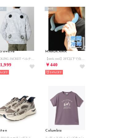
OT
HOT
'crewsive
MARUKAWA
COOLING JACKET ペルチェ付き クーリングジャケット【返品不可商品】 （ホワイト）
【neck cool】28℃以下で自然凍結 結露しないネッククーラー /メンズ レディース /アウトドア ジョギング バイク 猛暑 熱中症対策 クールリング【返品不可商品】
1,999
￥440
%
84%
iten
Columbia
PHL014 ウォーキングスニーカー （ブラウン）
/レディス/ウィメンズチェンブリンコーブショートスリーブTシャツ （Shale Purple）