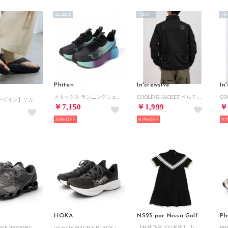
SELECT
HOT
H
Phiten
In'crewsive
In
メタックス ランニングシューズ （ブルー）
COOLING JACKET ペルチェ付き クーリングジャケット【返品不可商品】 （ブラック）
【WEB限定デザイン】リカバリートングサンダル/661251 （ブラック）
￥7,150
￥1,999
￥
50%
92%
92
HOKA
NS23 par Nissa Golf
Ph
- UNISEX WAVE PROPHECY LS LIGHT GRAY/DARK GRAY/GRAY【D1GA333704】 （LIGHT GRAY/DARK GRAY/GRAY）
(ホカ) W MACH 6 BLACK / WHITE【1147810-BWHT 】 （BLACK / WHITE）
【林菜乃子プロ着用】【レディース】サッカーワンピース （ブラック）