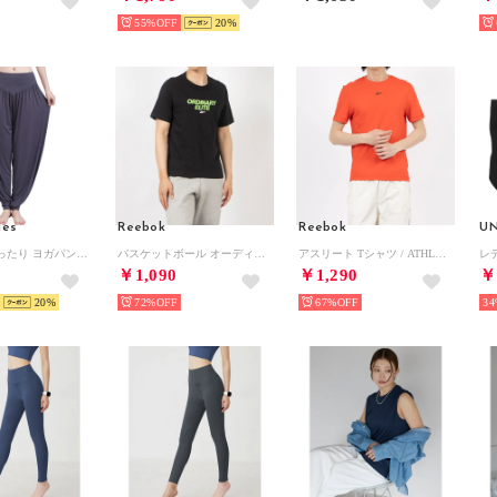
55%
20
ies
Reebok
Reebok
U
サルエル ゆったり ヨガパンツ （ダークグレー）
バスケットボール オーディナリー エリート Tシャツ / GS BASKETBALL ORDINARY ELITE TEE （ブラック）
アスリート Tシャツ / ATHLETE TEE （レッド）
￥1,090
￥1,290
￥
20
72%
67%
34