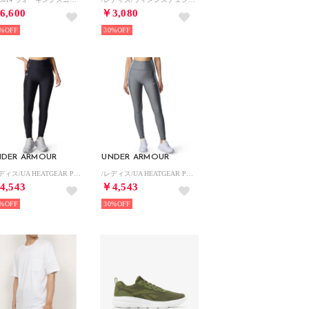
6,600
￥3,080
%
30%
NDER ARMOUR
UNDER ARMOUR
/レディス/UA HEATGEAR PRINT LEGGINGS （Black / /）
/レディス/UA HEATGEAR PRINT LEGGINGS （Clay Green / /）
4,543
￥4,543
%
30%