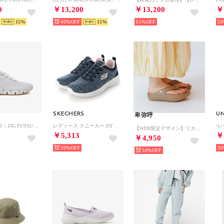
0
￥13,200
￥13,200
￥
15
40%
15
61%
50
SKECHERS
U
卑弥呼
ジグ フタウラ / ZIG FUTAURA SA （ホワイト）
レディース スニーカー DYNAMIGHT 2.0 - IN A FLASH 12965W (ネイビー)
【WEB限定デザイン】リカバリートングサンダル/661251 （ブラウン）
￥5,313
￥
￥4,950
30%
30
50%