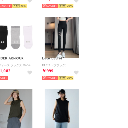
62%
20
62%
20
NDER ARMOUR
Lace Ladies
レディース ソックス UA Womens 3P No Show Socks 1359233 （Assorted / / Assorted）
RL012 （ブラック）
1,082
￥999
%
74%
20