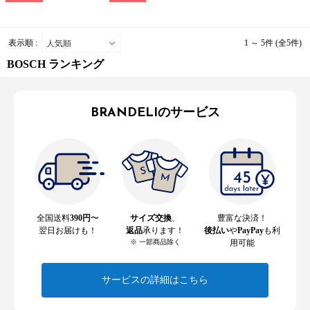
表示順 :
1 ～ 5件 (全5件)
BOSCH ランキング
BRANDELIのサービス
全国送料
390円
〜
サイズ交換
、
豊富な決済！
翌日お届けも！
返品
承ります！
後払い
や
PayPay
も利
※ 一部商品除く
用可能
サービスの詳細はこちら