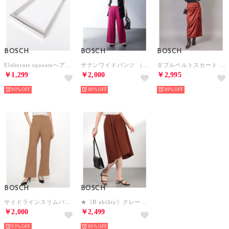
BOSCH
BOSCH
BOSCH
Elaborate squeareヘアアクセ （シルバー）
サテンワイドパンツ （レッド）
ダブルベルトスカート （レッド）
￥1,299
￥2,000
￥2,995
90%
90%
89%
BOSCH
BOSCH
サイドラインスリムパンツ （モカ）
★《B ability》クレープサテンラップフレアスカート （ブリック1）
￥2,000
￥2,499
93%
89%