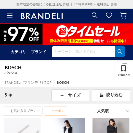
熊本地震の影響による配送遅延
｜ 7/30(木)14時〜 送料改訂
詳細
詳細
カテゴリ
ブランド
BOSCH
ボッシュ
お気に入り
BRANDELI (ブランデリ) TOP
BOSCH
5
絞り込む
サイズ
件
お気に入りブランド
クーポン