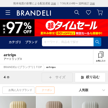
熊本地震の影響による配送遅延
｜ 7/30(木)14時〜 送料改訂
詳細
詳細
カテゴリ
ブランド
artrips
アートリップス
お気に入り
BRANDELI (ブランデリ) TOP
artrips
4
絞り込む
サイズ
件
お気に入りブランド
クーポン