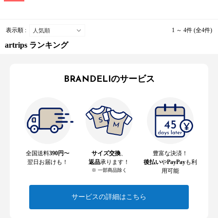
表示順 :
1 ～ 4件 (全4件)
artrips ランキング
BRANDELIのサービス
全国送料
390円
〜
サイズ交換
、
豊富な決済！
翌日お届けも！
返品
承ります！
後払い
や
PayPay
も利
※ 一部商品除く
用可能
サービスの詳細はこちら