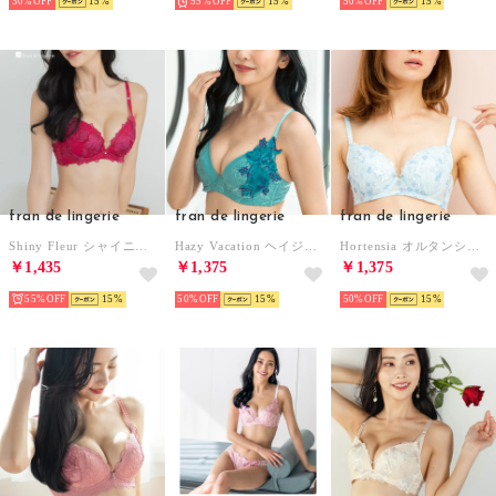
30%
15
55%
15
50%
15
fran de lingerie
fran de lingerie
fran de lingerie
Shiny Fleur シャイニーフルール コーディネートブラジャー B65-G75カップ （ローズワイン）
Hazy Vacation ヘイジ―バケーション コーディネートブラジャー B65-カップ （ターコイズブルー）
Hortensia オルタンシア コーディネートブラジャー B65-G75カップ （サックス）
￥1,435
￥1,375
￥1,375
55%
15
50%
15
50%
15