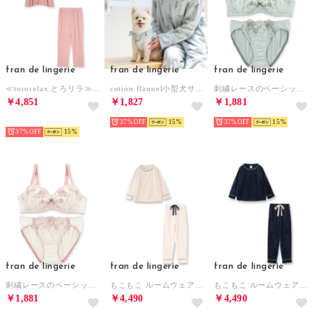
fran de lingerie
fran de lingerie
fran de lingerie
≪tororelax とろリラ≫ 七分袖プルオーバー＆テーパードパンツ セットアップ 「とろリラ かぶり上下セット」 かぶり上下セット （ピンク）
cotton flannel小型犬サイズ・犬服(ドッグウェア)・ドレス【返品不可商品】 （グレー）
刺繍レースのベーシックデザイン自分らしいバストに 「フランスタンダード004 ペアブラジャー（ワイヤー有り）」 ブラジャーショーツセット【返品不可商品】 （グリーン）
￥4,851
￥1,827
￥1,881
SELECT
37%
15
37%
15
37%
15
fran de lingerie
fran de lingerie
fran de lingerie
刺繍レースのベーシックデザイン自分らしいバストに 「フランスタンダード004 ペアブラジャー（ワイヤー有り）」 ブラジャーショーツセット【返品不可商品】 （ホワイト）
もこもこ ルームウェア パジャマ レディース 冬 あったか 着る毛布 部屋着 モコモコ「メモリーフリース」 （ホワイト）
もこもこ ルームウェア パジャマ レディース 冬 あったか 着る毛布 部屋着 モコモコ「メモリーフリース」 （ネイビー）
￥1,881
￥4,490
￥4,490