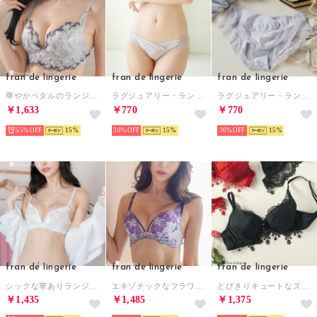
fran de lingerie
fran de lingerie
fran de lingerie
華やかペタルのランジェリーすっきりラインの谷間メイクブラ 「ワンダーリフトブラ001 ブラジャー（ワイヤー有り）」 ブラジャー （グレー）
ラグジュアリー・ランジェリー劇的な付け心地＆バストメイクのブラとお揃いショーツ 「ドラマティカルブラ002 ショーツ」 ショーツ【返品不可商品】 （グレー）
ラグジュアリー・ランジェリー劇的な付け心地＆バストメイクのブラとお揃いショーツ 「ドラマティカルブラ002 ショーツ」 ショーツ【返品不可商品】 （パープル）
￥1,633
￥770
￥770
55%
15
30%
15
30%
15
fran de lingerie
fran de lingerie
fran de lingerie
シックな華ありランジェリーすっきりラインの谷間メイクブラ 「シャイニーフルール ブラジャー（ワイヤー有り）」 ブラジャー （ホワイト）
エキゾチックなフラワー刺繍すっきりラインの谷間メイクブラ 「ワンダーリフトブラフローラル ブラジャー（ワイヤー有り）」 ブラジャー （他）
とびきりキュートなスターレース華奢見せ楽ちんフィットブラ 「プティフィット001 ブラジャー（ワイヤー有り）」 ブラジャー （ブラック）
￥1,435
￥1,485
￥1,375