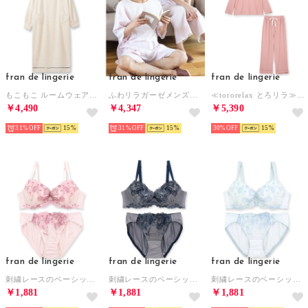
fran de lingerie
fran de lingerie
fran de lingerie
もこもこ ルームウェア ワンピース パジャマ 冬 レディース あったか 着る毛布「メモリーフリース」 （ホワイト）
ふわリラガーゼメンズプルオーバー&ショートパンツ上下セット （ラベンダー）
≪tororelax とろリラ≫ 胸元タック長袖プルオーバー＆リラックスロングパンツ セットアップ 「とろリラ かぶり上下セット」 かぶり上下セット （ピンク）
￥4,490
￥4,347
￥5,390
31%
15
31%
15
30%
15
fran de lingerie
fran de lingerie
fran de lingerie
刺繍レースのベーシックデザイン 自分らしいバストに 「フランスタンダード006 ペアブラジャー（ワイヤー有り）」 ブラジャーショーツセット【返品不可商品】 （ピンク）
刺繍レースのベーシックデザイン 自分らしいバストに 「フランスタンダード006 ペアブラジャー（ワイヤー有り）」 ブラジャーショーツセット【返品不可商品】 （グレー）
刺繍レースのベーシックデザイン 自分らしいバストに 「フランスタンダード006 ペアブラジャー（ワイヤー有り）」 ブラジャーショーツセット【返品不可商品】 （ホワイト）
￥1,881
￥1,881
￥1,881