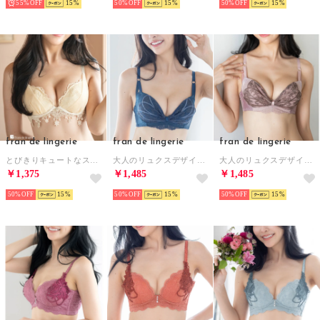
55%
15
50%
15
50%
15
fran de lingerie
fran de lingerie
fran de lingerie
とびきりキュートなスターレース華奢見せ楽ちんフィットブラ 「プティフィット001 ブラジャー（ワイヤー有り）」 ブラジャー （ゴールド）
大人のリュクスデザインしっかり盛胸＆安定感◎ 「レーシーメイクブラ001」 ブラジャー （グリーン）
大人のリュクスデザインしっかり盛胸＆安定感◎ 「レーシーメイクブラ001」 ブラジャー （ブラウン）
￥1,375
￥1,485
￥1,485
50%
15
50%
15
50%
15