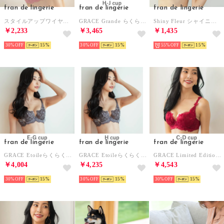
fran de lingerie
fran de lingerie
fran de lingerie
スタイルアップワイヤレス コーディネートノンワイヤーブラジャー B65-G75カップ（ピンク）
GRACE Grande らくらく補正グレースグランデ コーディネートブラジャー H65－J90カップ （ピンク）
Shiny Fleur シャイニーフルール コーディネートブラジャー B65-G75カップ（シャンパン）
￥2,233
￥3,465
￥1,435
30%
15
30%
15
55%
15
fran de lingerie
fran de lingerie
fran de lingerie
GRACE Etoileらくらく補正グレースエトワール ブラジャー コーディネート E65-G85カップ （グレー）
GRACE Etoileらくらく補正グレースエトワール ブラジャー コーディネート H65－H85カップ （グレー）
GRACE Limited Edition らくらく補正グレースブラジャー C65-D85カップ （レッド）
￥4,004
￥4,235
￥4,543
30%
15
30%
15
30%
15