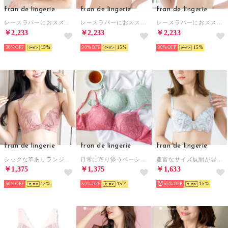
fran de lingerie
fran de lingerie
fran de lingerie
レースラバーにおススメ！しっかり盛れるノンワイヤー 「スタイルアップワイヤレスリュクス」 ノンワイヤーブラ ブラジャーワイヤーなし （ピンク）
レースラバーにおススメ！しっかり盛れるノンワイヤー 「スタイルアップワイヤレスリュクス」 ノンワイヤーブラ ブラジャーワイヤーなし （レッド）
レースラバーにおススメ！しっかり盛れるノンワイヤー 「スタイルアップワイヤレスリュクス」 ノンワイヤーブラ ブラジャーワイヤーなし （グリーン）
￥2,233
￥2,233
￥2,233
30%
15
30%
15
30%
15
fran de lingerie
fran de lingerie
fran de lingerie
シックな華ありランジェリーz 「シャイニーフルール」 ブラジャー （ピンク）
日常に寄り添うベーシックランジェリー楽ちんなのに優秀なふんわりブラ 「スフレフィットブラベスティー 」 ブラジャー （ピンク）
豊富なサイズ展開が◎大人かわいいチューリップ刺繍 「ノーブルティアラトルペ」 ブラジャー （他）
￥1,375
￥1,375
￥1,633
50%
15
50%
15
55%
15