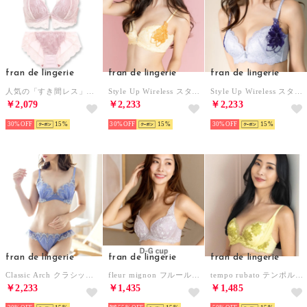
fran de lingerie
fran de lingerie
fran de lingerie
人気の「すき間レス」パターン 胸元をすっきりと見せるVカットのデザイン「すき間レス004」ブラジャーショーツセット【返品不可商品】
Style Up Wireless スタイルアップワイヤレス コーディネートノンワイヤーブラジャー B65-G75カップ （オレンジ）
Style Up Wireless スタイルアップワイヤレス コーディネートノンワイヤーブラジャー B65-G75カップ （アメジスト）
￥2,079
￥2,233
￥2,233
30%
15
30%
15
30%
15
fran de lingerie
fran de lingerie
fran de lingerie
Classic Arch クラシックアーチ ブラ＆ショーツセット B65-G75カップ【返品不可商品】 （ブルー）
fleur mignon フルールミニョン コーディネートブラジャー D65-G85カップ （パープル）
tempo rubato テンポルバート コーディネートブラジャー B65-G75カップ （マスタードイエロー）
￥2,233
￥1,435
￥1,485