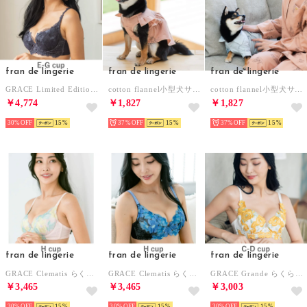
fran de lingerie
fran de lingerie
fran de lingerie
GRACE Limited Edition らくらく補正グレースブラジャー E65-G85カップ （ユーログレー）
cotton flannel小型犬サイズ・犬服(ドッグウェア)・ドレス【返品不可商品】 （ブラウン）
cotton flannel小型犬サイズ・犬服(ドッグウェア)・シャツ【返品不可商品】 （グレー）
￥4,774
￥1,827
￥1,827
30%
15
37%
15
37%
15
fran de lingerie
fran de lingerie
fran de lingerie
GRACE Clematis らくらく補正グレースクレマチス コーディネートブラジャー H65－H85カップ （ピンク）
GRACE Clematis らくらく補正グレースクレマチス コーディネートブラジャー H65－H85カップ （ブラック）
GRACE Grande らくらく補正グレースグランデ コーディネートブラジャー C65-D85カップ （イエロー）
￥3,465
￥3,465
￥3,003
30%
15
30%
15
30%
15