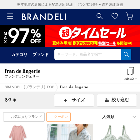
熊本地震の影響による配送遅延
｜ 7/30(木)14時〜 送料改訂
詳細
詳細
カテゴリ
ブランド
fran de lingerie
フランデランジェリー
お気に入り
BRANDELI (ブランデリ) TOP
fran de lingerie
89
絞り込む
サイズ
件
お気に入りブランド
クーポン