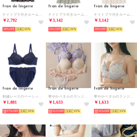
fran de lingerie
fran de lingerie
fran de lingerie
ナイトブラ付きルーム＆ラウンジウェアナイトブラ付き長袖プルオーバー 「ルナイト プルオーバー」 ナイトブラ付きルームウェア （グレー）
ナイトブラ付きルーム＆ラウンジウェアナイトブラ付き長袖チュニック 「ルナイト チュニック」 ナイトブラ付きルームウェア （カーキ）
ナイトブラ付きルーム＆ラウンジウェアナイトブラ付き長袖チュニック 「ルナイト チュニック」 ナイトブラ付きルームウェア （ホワイト）
￥2,792
￥3,142
￥3,142
30%
15
30%
15
30%
15
fran de lingerie
fran de lingerie
fran de lingerie
刺繍レースのベーシックデザイン自分らしいバストに 「フランスタンダード004 ペアブラジャー（ワイヤー有り）」 ブラジャーショーツセット【返品不可商品】 （ネイビー）
華やかペタルのランジェリーすっきりラインの谷間メイクブラ 「ワンダーリフトブラ001 ブラジャー（ワイヤー有り）」 ブラジャー （ホワイト）
華やかペタルのランジェリーすっきりラインの谷間メイクブラ 「ワンダーリフトブラ001 ブラジャー（ワイヤー有り）」 ブラジャー （ラベンダー）
￥1,881
￥1,633
￥1,633
37%
15
55%
15
55%
15