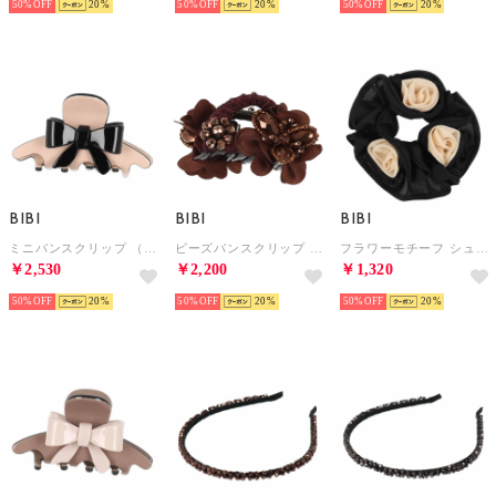
50%
20
50%
20
50%
20
BIBI
BIBI
BIBI
ミニバンスクリップ （アイボリー/ブラック）
ビーズバンスクリップ （ブロンズ）
フラワーモチーフ シュシュ （ブラック）
￥2,530
￥2,200
￥1,320
50%
20
50%
20
50%
20