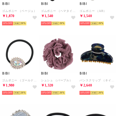
BIBI
BIBI
BIBI
ゴムポニー （ベージュ）
ゴムポニー （ヘマタイト）
ゴムポニー （AB）
￥1,870
￥1,540
￥1,540
50%
20
50%
20
50%
20
BIBI
BIBI
BIBI
ゴムポニー （ゴールド/AB）
シュシュ （パープル）
バンスクリップ （ネイビー）
￥1,980
￥1,320
￥2,640
50%
20
50%
20
50%
20