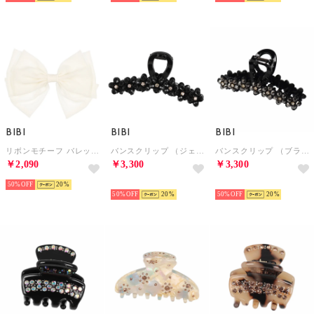
BIBI
BIBI
BIBI
リボンモチーフ バレッタ （アイボリー）
バンスクリップ （ジェットブラック/ゴールド）
バンスクリップ （ブラック）
￥2,090
￥3,300
￥3,300
50%
20
NEW
NEW
50%
20
50%
20