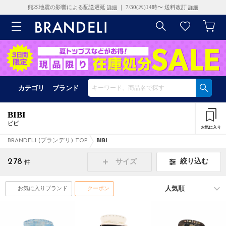
熊本地震の影響による配送遅延
｜ 7/30(木)14時〜 送料改訂
詳細
詳細
カテゴリ
ブランド
BIBI
ビビ
お気に入り
BRANDELI (ブランデリ) TOP
BIBI
278
絞り込む
サイズ
件
お気に入りブランド
クーポン