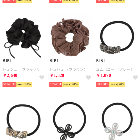
50%
20
50%
20
50%
20
BIBI
BIBI
BIBI
シュシュ （ブラック/ブラック）
シュシュ （ブラウン）
ゴムポニー （グレー）
￥2,640
￥1,320
￥1,870
50%
20
50%
20
50%
20