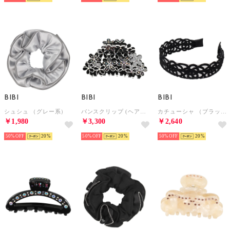
BIBI
BIBI
BIBI
シュシュ （グレー系）
バンスクリップ (ヘアクリップ) （ブラック系）
カチューシャ （ブラック）
￥1,980
￥3,300
￥2,640
50%
20
50%
20
50%
20