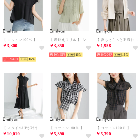
Emilyan
Emilyan
Emilyan
【 コットン100％ 】 異素材切替・バックフレアブラウス （ブラック）
【 着映えフリル 】 シアーリネンライク・フリルラインブラウス （ダスティグリーン）
【 夏もさらっと羽織れる 】 リネンブレンド・タックショルダーブルゾン （ナチュラル）
￥3,300
￥3,850
￥1,958
SELECT
50%
15
80%
15
50%
15
Emilyan
Emilyan
Emilyan
【 スタイルUPが叶う 】 テンセルジョーゼット・タック入りシャツワンピース （ブラック）
【 コットン100％ 】 シアーチェック・ リボンボウタイブラウス （ブラック）
【 コットン100％ 】 シアーチェック・ リボンボウタイブラウス （ネイビー）
￥10,010
￥5,390
￥5,390