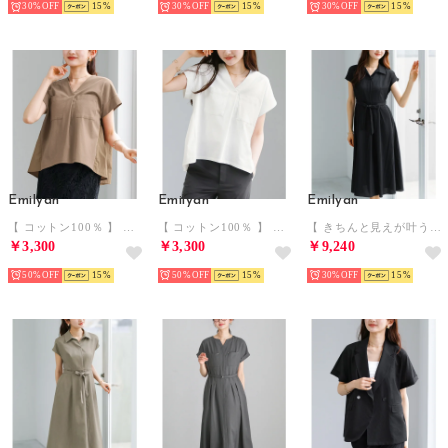
30%
15
30%
15
30%
15
Emilyan
Emilyan
Emilyan
【 コットン100％ 】 異素材切替・バックフレアブラウス （モカ）
【 コットン100％ 】 異素材切替・バックフレアブラウス （ホワイト）
【 きちんと見えが叶う 】 リネンライク・細見えシャツフレアワンピース （ブラック）
￥3,300
￥3,300
￥9,240
50%
15
50%
15
30%
15