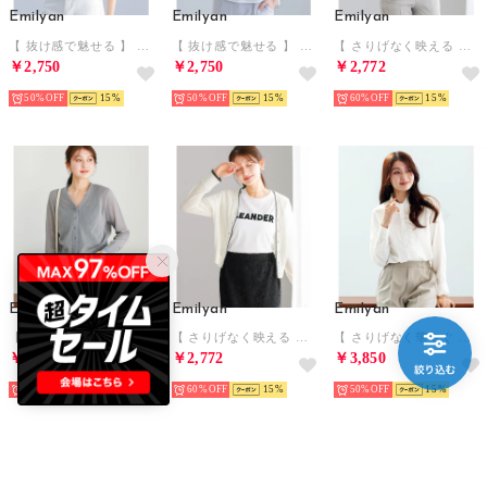
Emilyan
Emilyan
Emilyan
【 抜け感で魅せる 】 強撚シアー・配色カットソー （ホワイト）
【 抜け感で魅せる 】 強撚シアー・配色カットソー （ブラック）
【 さりげなく映える 】 リネンタッチシアーニット・配色カーディガン （チャコールグレー）
￥2,750
￥2,750
￥2,772
50%
15
50%
15
60%
15
Emilyan
Emilyan
Emilyan
【 さりげなく映える 】 リネンタッチシアーニット・配色カーディガン （グレー）
【 さりげなく映える 】 リネンタッチシアーニット・配色カーディガン （オフホワイト）
【 さりげなく華やぐ 】ソフトピケ・アシメフリルブラウス （オフホワイト）
￥2,772
￥2,772
￥3,850
60%
15
60%
15
50%
15