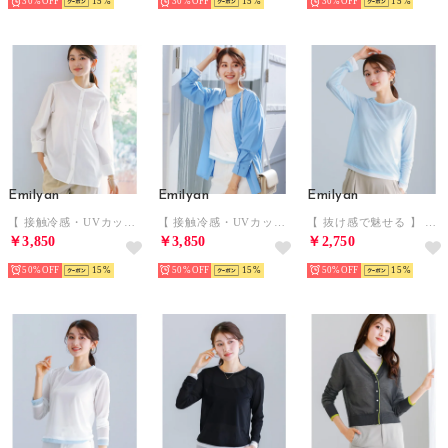
30%
15
30%
15
30%
15
Emilyan
Emilyan
Emilyan
【 接触冷感・UVカット・速乾 】 全方向ストレッチ・シャツ型ラッシュガード （ホワイト）
【 接触冷感・UVカット・速乾 】 全方向ストレッチ・シャツ型ラッシュガード （サックス）
【 抜け感で魅せる 】 強撚シアー・配色カットソー （サックス）
￥3,850
￥3,850
￥2,750
50%
15
50%
15
50%
15