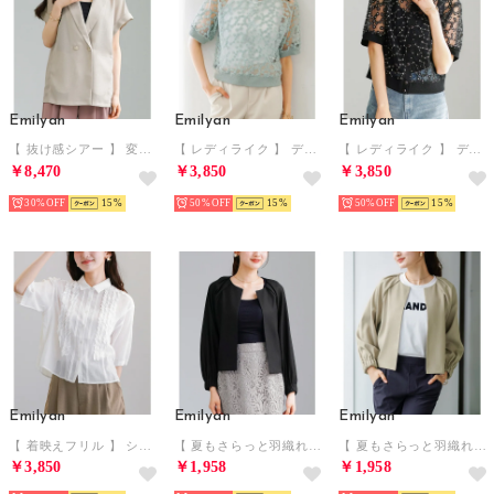
Emilyan
Emilyan
Emilyan
【 抜け感シアー 】 変わり織メッシュ・フレンチスリーブジャケット （ベージュ）
【 レディライク 】 デイジー刺しゅうレース・前後2WAYプルオーバー （ミントグリーン）
【 レディライク 】 デイジー刺しゅうレース・前後2WAYプルオーバー （ブラック）
￥8,470
￥3,850
￥3,850
30%
15
50%
15
50%
15
Emilyan
Emilyan
Emilyan
【 着映えフリル 】 シアーリネンライク・フリルラインブラウス （ホワイト）
【 夏もさらっと羽織れる 】 リネンブレンド・タックショルダーブルゾン （ブラック）
【 夏もさらっと羽織れる 】 リネンブレンド・タックショルダーブルゾン （ベージュ）
￥3,850
￥1,958
￥1,958