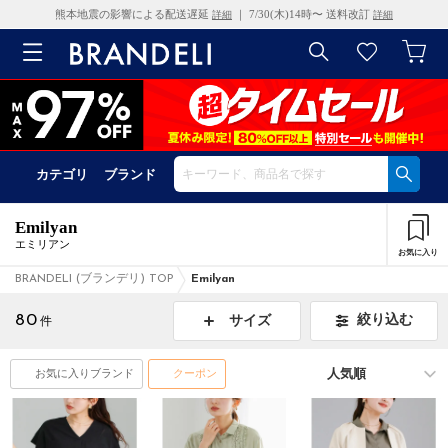
熊本地震の影響による配送遅延
｜ 7/30(木)14時〜 送料改訂
詳細
詳細
カテゴリ
ブランド
Emilyan
エミリアン
お気に入り
BRANDELI (ブランデリ) TOP
Emilyan
80
絞り込む
サイズ
件
お気に入りブランド
クーポン