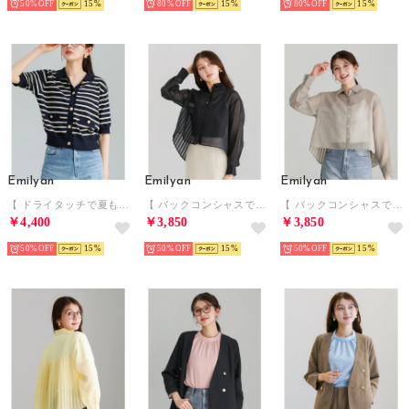
50%
15
80%
15
80%
15
Emilyan
Emilyan
Emilyan
【 ドライタッチで夏も快適 】 強撚ニット・ゴールドボタン付きポロ （ネイビー×ベージュ）
【 バックコンシャスで魅せる 】 シアーリネンライク・バックプリーツブラウス （シアーブラック）
【 バックコンシャスで魅せる 】 シアーリネンライク・バックプリーツブラウス （モカベージュ）
￥4,400
￥3,850
￥3,850
50%
15
50%
15
50%
15