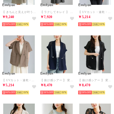
Emilyan
Emilyan
Emilyan
【 きちんと見えが叶う 】 リネンライク・細見えシャツフレアワンピース （モカ）
【 ラクしてキレイ 】 ラフリニークロス・タックフレアワンピース （チャコールグレー）
【 UVカット・速乾・洗える 】 ヴィンテージシアー・フレンチスリーブダブルジャケット （ブラック）
￥9,240
￥7,920
￥5,214
30%
15
40%
15
40%
15
Emilyan
Emilyan
Emilyan
【 UVカット・速乾・洗える 】 ヴィンテージシアー・フレンチスリーブダブルジャケット （ブラウン）
【 抜け感シアー 】 変わり織メッシュ・フレンチスリーブジャケット （ネイビー）
【 抜け感シアー 】 変わり織メッシュ・フレンチスリーブジャケット （ブラック）
￥5,214
￥8,470
￥8,470
40%
15
30%
15
30%
15