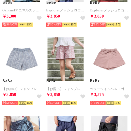
BeBe
BeBe
BeBe
Origamiアニマルスラブ天竺半袖Tシャツ(80~140cm) （ブルー）
Explorerメッシュロゴタイダイ染め天竺半袖Tシャツ(90~150cm) （グリーン系）
Explorerメッシュロゴタイダイ染め天竺半袖Tシャツ(90~150cm) （オレンジ系）
￥3,300
￥3,850
￥3,850
50%
15
50%
15
50%
15
BeBe
BeBe
BeBe
【お揃い】シャンブレーレース刺しゅうストライプショートパンツ(90~150cm) （ブルー系）
【お揃い】シャンブレーレース刺しゅうストライプショートパンツ(90~150cm) （レッド系）
カラーツイルベルト付きサファリショートパンツ(90~160cm) （ピンク）
￥3,850
￥3,850
￥3,575
50%
15
50%
15
50%
15