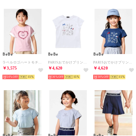
BeBe
BeBe
BeBe
ラベルロゴハートモチーフ袖切り替え天竺半袖Tシャツ(90~150cm) （ピンク）
PARISおでかけプリント天竺半袖Tシャツ(90~150cm) （ホワイト）
PARISおでかけプリント天竺半袖Tシャツ(90~150cm) （ネイビー）
￥3,575
￥4,620
￥4,620
50%
15
30%
15
30%
15
BeBe
BeBe
BeBe