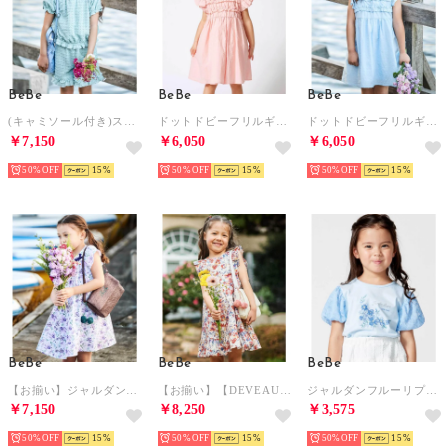
BeBe
BeBe
BeBe
(キャミソール付き)ストレッチレースフリルセットアップ(90~140cm) （グリーン）
ドットドビーフリルギャザーワンピース(90~140cm) （ピンク）
ドットドビーフリルギャザーワンピース(90~140cm) （ブルー）
￥7,150
￥6,050
￥6,050
50%
15
50%
15
50%
15
BeBe
BeBe
BeBe
【お揃い】ジャルダンフルーリプリントサッカーフレアワンピース(90~150cm) （パープル系）
【お揃い】【DEVEAUX】ローンフラワープリントフリルワンピース(90~140 （レッド系）
ジャルダンフルーリプリントレースバルーンスリーブ天竺Tシャツ(80~150cm) （ブルー）
￥7,150
￥8,250
￥3,575
50%
15
50%
15
50%
15