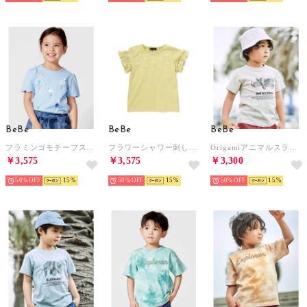
BeBe
BeBe
BeBe
フラミンゴモチーフスカラップ袖Tシャツ(80~150cm) （ブルー）
フラワーシャワー刺しゅうフリル天竺半袖Tシャツ(90~150cm) （グリーン）
Origamiアニマルスラブ天竺半袖Tシャツ(80~140cm) （ベージュ）
￥3,575
￥3,575
￥3,300
50%
15
50%
15
50%
15