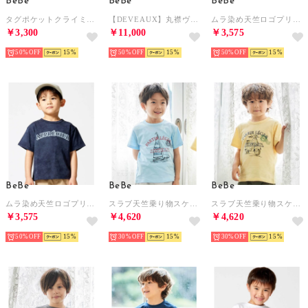
BeBe
BeBe
BeBe
タグポケットクライミングカラーハーフパンツ(80~150cm) （オレンジ）
【DEVEAUX】丸襟ヴィンテージフラワープリントパフスリーブワンピース(100 （イエロー系）
ムラ染め天竺ロゴプリント半袖Tシャツ(90~150cm) （グレー）
￥3,300
￥11,000
￥3,575
50%
15
50%
15
50%
15
BeBe
BeBe
BeBe
ムラ染め天竺ロゴプリント半袖Tシャツ(90~150cm) （ネイビー）
スラブ天竺乗り物スケッチ半袖Tシャツ(80~140cm) （ブルー）
スラブ天竺乗り物スケッチ半袖Tシャツ(80~140cm) （イエロー）
￥3,575
￥4,620
￥4,620
50%
15
30%
15
30%
15