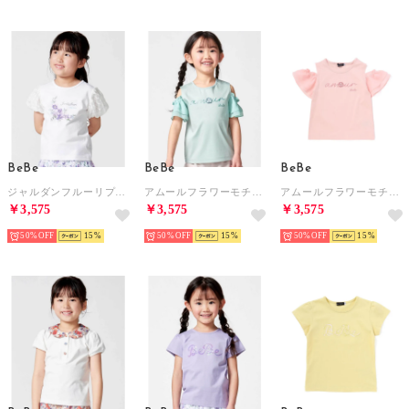
BeBe
BeBe
BeBe
ジャルダンフルーリプリントレースバルーンスリーブ天竺Tシャツ(80~150cm) （ホワイト）
アムールフラワーモチーフ肩開き2wayシフォン袖ポンチTシャツ(90~160cm （グリーン）
アムールフラワーモチーフ肩開き2wayシフォン袖ポンチTシャツ(90~160cm （ピンク）
￥3,575
￥3,575
￥3,575
50%
15
50%
15
50%
15