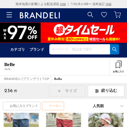
熊本地震の影響による配送遅延
｜ 7/30(木)14時〜 送料改訂
詳細
詳細
カテゴリ
ブランド
BeBe
ベベ
お気に入り
BRANDELI (ブランデリ) TOP
BeBe
236
絞り込む
サイズ
件
お気に入りブランド
クーポン