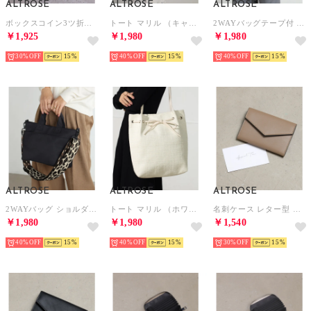
ALTROSE
ALTROSE
ALTROSE
ボックスコイン3ツ折財布 ロージア （ライトピンク）
トート マリル （キャンバスグレー）
2WAYバッグテープ付 ティム （ドットブラック）
￥1,925
￥1,980
￥1,980
30%
15
40%
15
40%
15
ALTROSE
ALTROSE
ALTROSE
2WAYバッグ ショルダーバッグ ミニトート テープ付 ティム （ヒョウブラック）
トート マリル （ホワイト）
名刺ケース レター型 （ブラウン）
￥1,980
￥1,980
￥1,540
40%
15
40%
15
30%
15