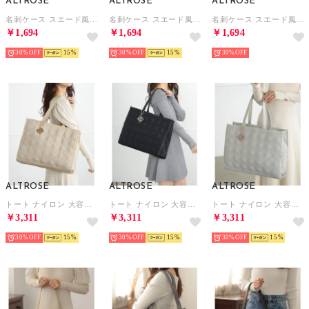
ALTROSE
ALTROSE
ALTROSE
名刺ケース スエード風 アースラ （グレー/13）
名刺ケース スエード風 アースラ （ブラック/01）
名刺ケース スエード風 アースラ （ベージュ/08）
￥1,694
￥1,694
￥1,694
30%
15
30%
15
30%
ALTROSE
ALTROSE
ALTROSE
トート ナイロン 大容量 キャリーオン キルティング（グレージュ/711）
トート ナイロン 大容量 キャリーオン キルティング （ブラック/01）
トート ナイロン 大容量 キャリーオン キルティング （グレー/13）
￥3,311
￥3,311
￥3,311
30%
15
30%
15
30%
15