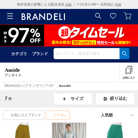
熊本地震の影響による配送遅延
｜ 7/30(木)14時〜 送料改訂
詳細
詳細
カテゴリ
ブランド
Anside
アンサイド
お気に入り
BRANDELI (ブランデリ) TOP
Anside
7
絞り込む
サイズ
件
お気に入りブランド
クーポン