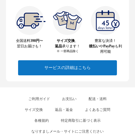
全国送料
390円
〜
サイズ交換
、
豊富な決済！
翌日お届けも！
返品
承ります！
後払い
や
PayPay
も利
※ 一部商品除く
用可能
サービスの詳細はこちら
ご利用ガイド
お支払い
配送・送料
サイズ交換
返品・返金
よくあるご質問
各種規約
特定商取引に基づく表示
なりすましメール・サイトにご注意ください