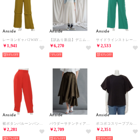
Anside
Anside
Anside
レーヨンギャバ2WAYパンツ （イエロー）
【訳あり新品】デニム×チュールジャンスカ （オフホワイト）
サイドラインストレートパンツ （グリーン）
￥1,941
￥6,270
￥2,533
88%
70%
83%
Anside
Anside
Anside
裾ボタンバルーンパンツ （レッド）
パウダーサテンティアードスカート （カーキ）
ポコポコスリーブプルオーバー （ブラック）
￥2,281
￥2,709
￥2,351
87%
85%
83%