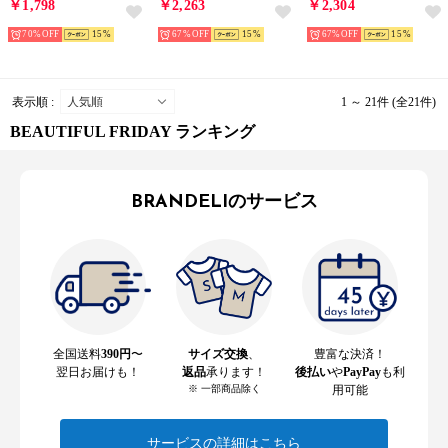
￥1,798
￥2,263
￥2,304
70%
15
67%
15
67%
15
表示順 :
1 ～ 21件 (全21件)
BEAUTIFUL FRIDAY ランキング
BRANDELIのサービス
全国送料
390円
〜
サイズ交換
、
豊富な決済！
翌日お届けも！
返品
承ります！
後払い
や
PayPay
も利
※ 一部商品除く
用可能
サービスの詳細はこちら