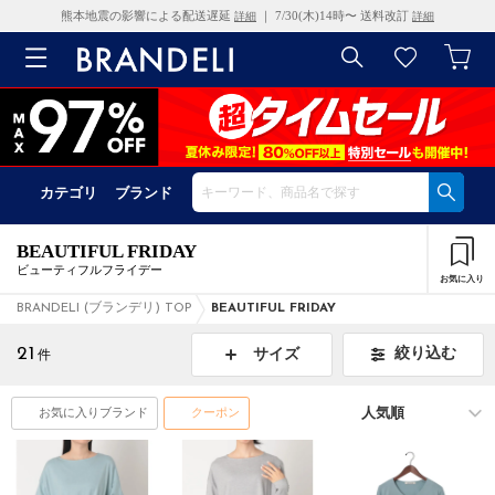
熊本地震の影響による配送遅延
｜ 7/30(木)14時〜 送料改訂
詳細
詳細
カテゴリ
ブランド
BEAUTIFUL FRIDAY
ビューティフルフライデー
お気に入り
BRANDELI (ブランデリ) TOP
BEAUTIFUL FRIDAY
21
絞り込む
サイズ
件
お気に入りブランド
クーポン