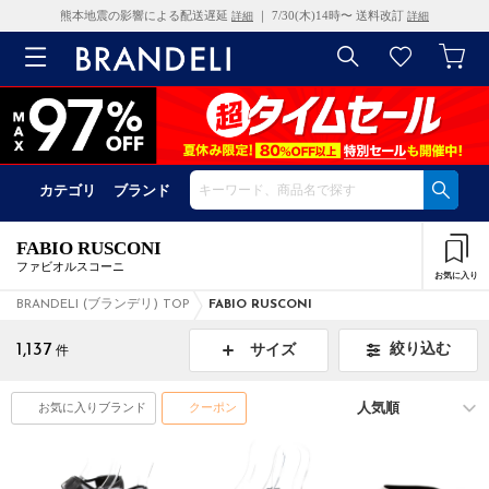
熊本地震の影響による配送遅延
｜ 7/30(木)14時〜 送料改訂
詳細
詳細
カテゴリ
ブランド
FABIO RUSCONI
ファビオルスコーニ
お気に入り
BRANDELI (ブランデリ) TOP
FABIO RUSCONI
1,137
絞り込む
サイズ
件
お気に入りブランド
クーポン