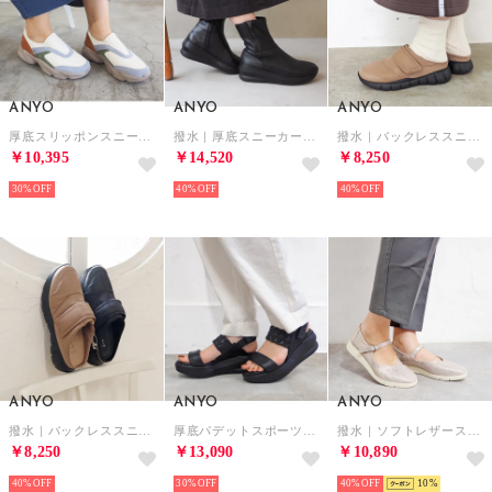
ANYO
ANYO
ANYO
厚底スリッポンスニーカー （マルチ）
撥水｜厚底スニーカーブーツ （ブラック）
撥水｜バックレススニーカー （オーク）
￥10,395
￥14,520
￥8,250
30%
40%
40%
ANYO
ANYO
ANYO
撥水｜バックレススニーカー （ブラックコンビ）
厚底パデットスポーツサンダル （ブラック）
撥水｜ソフトレザーストラップシューズ （シルバーコンビ）
￥8,250
￥13,090
￥10,890
40%
30%
40%
10