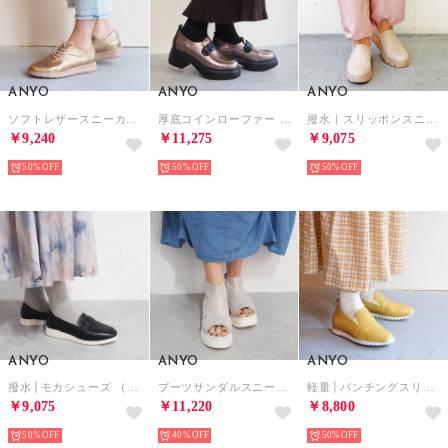
ANYO
ANYO
ANYO
ソフトレザースニーカー （ゴールド）
厚底コインローファー （ガンメタリックコンビ）
撥水｜スリッポンスニーカー （オフホワイト）
￥9,240
￥11,275
￥9,075
50%
50%
50%
ANYO
ANYO
ANYO
撥水│モカシューズ （ブラック）
ブーツサンダルスニーカー （シルバー）
軽量│パンチングスリッポン （マスタード）
￥9,075
￥11,220
￥8,800
50%
40%
50%