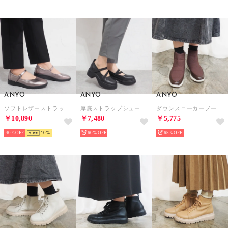
ANYO
ANYO
ANYO
ソフトレザーストラップシューズ （ガンメタリック）
厚底ストラップシューズ （ブラック）
ダウンスニーカーブーツ （ダークブラウン）
￥10,890
￥7,480
￥5,775
40%
10
60%
65%