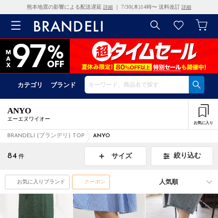
熊本地震の影響による配送遅延
｜ 7/30(木)14時〜 送料改訂
詳細
詳細
カテゴリ
ブランド
ANYO
エーエヌワイオー
お気に入り
BRANDELI (ブランデリ) TOP
ANYO
84
絞り込む
サイズ
件
お気に入りブランド
クーポン