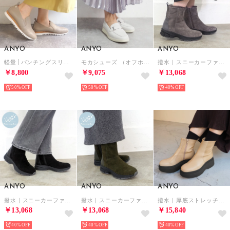
ANYO
ANYO
ANYO
軽量│パンチングスリッポン （オーク）
モカシューズ （オフホワイト）
撥水｜スニーカーファーブーツ （グレー）
￥8,800
￥9,075
￥13,068
50%
50%
40%
ANYO
ANYO
ANYO
撥水｜スニーカーファーブーツ （ブラック）
撥水｜スニーカーファーブーツ （カーキ）
撥水｜厚底ストレッチブーツ （ベージュ）
￥13,068
￥13,068
￥15,840
40%
40%
40%