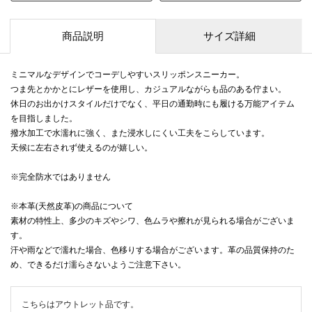
商品説明
サイズ詳細
ミニマルなデザインでコーデしやすいスリッポンスニーカー。
つま先とかかとにレザーを使用し、カジュアルながらも品のある佇まい。
休日のお出かけスタイルだけでなく、平日の通勤時にも履ける万能アイテム
を目指しました。
撥水加工で水濡れに強く、また浸水しにくい工夫をこらしています。
天候に左右されず使えるのが嬉しい。
※完全防水ではありません
※本革(天然皮革)の商品について
素材の特性上、多少のキズやシワ、色ムラや擦れが見られる場合がございま
す。
汗や雨などで濡れた場合、色移りする場合がございます。革の品質保持のた
め、できるだけ濡らさないようご注意下さい。
こちらはアウトレット品です。