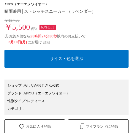
（エーエヌワイオー）
ANYO
晴雨兼用│ストレッチスニーカー （ラベンダー）
￥13,750
￥5,500
60%OFF
税込
お急ぎ便なら
23時間24分35秒
以内
のお支払いで
8月10日(月)
にお届け
詳細
サイズ・色を選ぶ
ショップ
:
あしながおじさん公式
ブランド
:
ANYO
（エーエヌワイオー）
性別タイプ
:
レディース
カテゴリ
:
お気に入り登録
マイブランドに登録