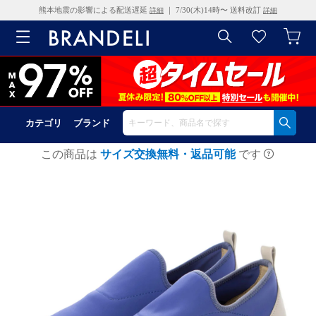
熊本地震の影響による配送遅延
｜ 7/30(木)14時〜 送料改訂
詳細
詳細
カテゴリ
ブランド
この商品は
サイズ交換無料・返品可能
です