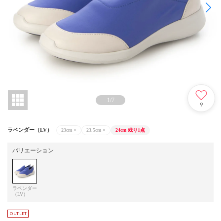
1
/
7
9
ラベンダー（LV）
23cm
×
23.5cm
×
24cm
残り1点
バリエーション
ラベンダー
（LV）