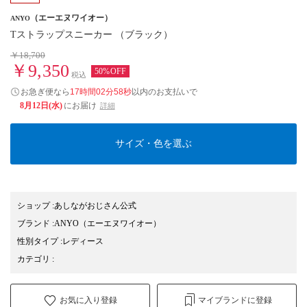
（エーエヌワイオー）
ANYO
Tストラップスニーカー （ブラック）
￥18,700
￥9,350
50%OFF
税込
お急ぎ便なら
17時間02分57秒
以内
のお支払いで
8月12日(水)
にお届け
詳細
サイズ・色を選ぶ
ショップ
:
あしながおじさん公式
ブランド
:
ANYO
（エーエヌワイオー）
性別タイプ
:
レディース
カテゴリ
:
お気に入り登録
マイブランドに登録