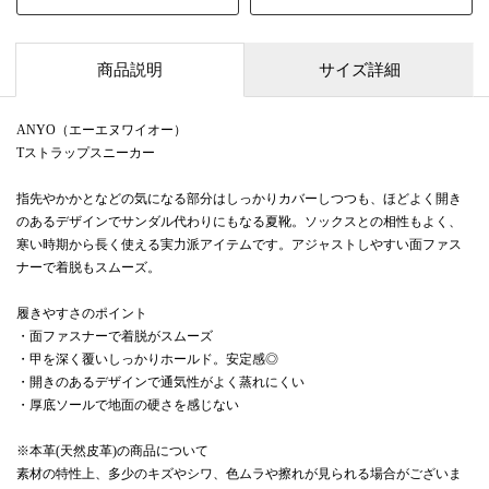
商品説明
サイズ詳細
ANYO（エーエヌワイオー）
Tストラップスニーカー
指先やかかとなどの気になる部分はしっかりカバーしつつも、ほどよく開き
のあるデザインでサンダル代わりにもなる夏靴。ソックスとの相性もよく、
寒い時期から長く使える実力派アイテムです。アジャストしやすい面ファス
ナーで着脱もスムーズ。
履きやすさのポイント
・面ファスナーで着脱がスムーズ
・甲を深く覆いしっかりホールド。安定感◎
・開きのあるデザインで通気性がよく蒸れにくい
・厚底ソールで地面の硬さを感じない
※本革(天然皮革)の商品について
素材の特性上、多少のキズやシワ、色ムラや擦れが見られる場合がございま