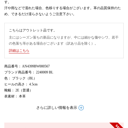
す。
汗や雨などで濡れた場合、色移りする場合がございます。革の品質保持のた
め、できるだけ濡らさないようご注意下さい。
こちらはアウトレット品です。
主にはシーズン落ちの新品になりますが、中には細かな傷やシワ、若干
の色落ち等がある場合がございます（訳あり品を除く）。
詳細はこちら
商品番号
： AN4399BW000567
ブランド商品番号
： 2240009 BL
色
： ブラック（BL）
ヒールの高さ
： 4.5cm
靴幅
： 2E（普通）
表素材
： 本革
さらに詳しい情報を表示