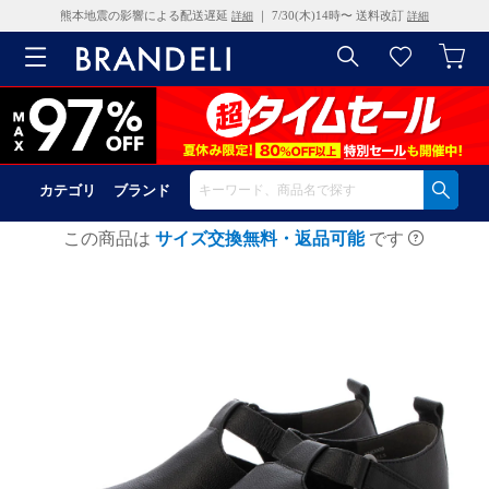
熊本地震の影響による配送遅延
｜ 7/30(木)14時〜 送料改訂
詳細
詳細
カテゴリ
ブランド
この商品は
サイズ交換無料・返品可能
です