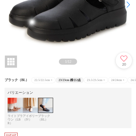
1
/
12
20
ブラック（BL）
22.5/22.5cm
×
23/23cm
残り2点
23.5/23.5cm
×
24/24cm
×
24.
バリエーション
ライトブラ
アイボリー
ブラック
ウン（LB
（IV）
（BL）
R）