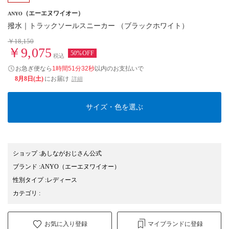
（エーエヌワイオー）
ANYO
撥水｜トラックソールスニーカー （ブラックホワイト）
￥18,150
￥9,075
50%OFF
税込
お急ぎ便なら
1時間51分31秒
以内
のお支払いで
8月8日(土)
にお届け
詳細
サイズ・色を選ぶ
ショップ
:
あしながおじさん公式
ブランド
:
ANYO
（エーエヌワイオー）
性別タイプ
:
レディース
カテゴリ
:
お気に入り登録
マイブランドに登録