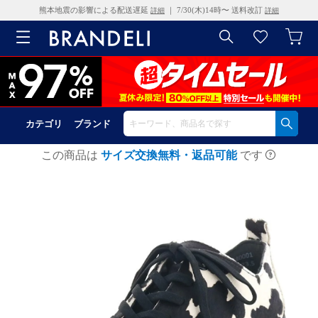
熊本地震の影響による配送遅延
｜ 7/30(木)14時〜 送料改訂
詳細
詳細
カテゴリ
ブランド
この商品は
サイズ交換無料・返品可能
です