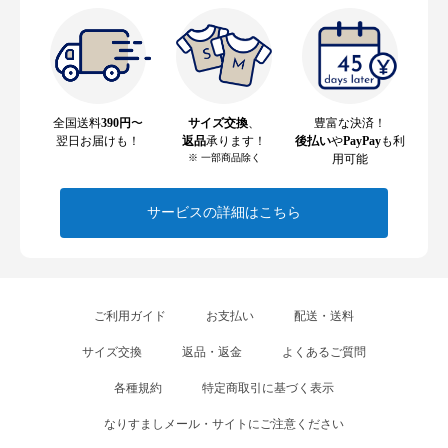
全国送料
390円
〜
サイズ交換
、
豊富な決済！
翌日お届けも！
返品
承ります！
後払い
や
PayPay
も利
※ 一部商品除く
用可能
サービスの詳細はこちら
ご利用ガイド
お支払い
配送・送料
サイズ交換
返品・返金
よくあるご質問
各種規約
特定商取引に基づく表示
なりすましメール・サイトにご注意ください