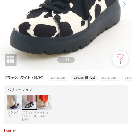
1
/
11
8
ブラックホワイト（BL/W）
22.5/22.5cm
×
23/23cm
残り2点
23.5/23.5cm
×
24/2
バリエーション
ブラック
ブラックホ
ベージュ
（BL）
ワイト（B
（BG）
L/W）