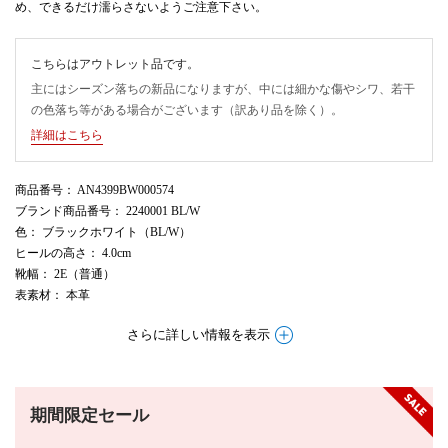
め、できるだけ濡らさないようご注意下さい。
こちらはアウトレット品です。
主にはシーズン落ちの新品になりますが、中には細かな傷やシワ、若干
の色落ち等がある場合がございます（訳あり品を除く）。
詳細はこちら
商品番号
： AN4399BW000574
ブランド商品番号
： 2240001 BL/W
色
： ブラックホワイト（BL/W）
ヒールの高さ
： 4.0cm
靴幅
： 2E（普通）
表素材
： 本革
さらに詳しい情報を表示
期間限定セール