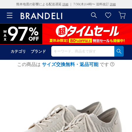
熊本地震の影響による配送遅延
｜ 7/30(木)14時〜 送料改訂
詳細
詳細
カテゴリ
ブランド
この商品は
サイズ交換無料・返品可能
です