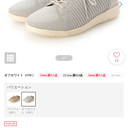
1
/
7
13
オフホワイト（OW）
23cm
残り1点
23.5cm
残り3点
24cm
残り1点
24.5cm
×
バリエーション
ベージュ
オフホワイ
（BG）
ト（OW）