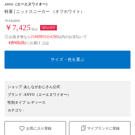
（エーエヌワイオー）
ANYO
軽量│ニットスニーカー （オフホワイト）
￥14,850
￥7,425
50%OFF
税込
お急ぎ便なら
21時間55分41秒
以内
のお支払いで
8月9日(日)
にお届け
詳細
サイズ・色を選ぶ
ショップ
:
あしながおじさん公式
ブランド
:
ANYO
（エーエヌワイオー）
性別タイプ
:
レディース
カテゴリ
:
お気に入り登録
マイブランドに登録