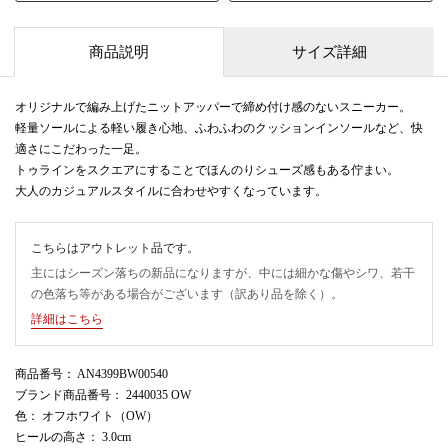
商品説明
サイズ詳細
オリジナルで編み上げたニットアッパーで締め付け感のないスニーカー。
軽量ソールによる軽い履き心地、ふわふわのクッションインソールなど、快
適さにこだわった一足。
トゥラインをスクエアにすることでほんのりシューズ感もある佇まい。
大人のカジュアルスタイルに合わせやすくなっています。
こちらはアウトレット品です。
主にはシーズン落ちの新品になりますが、中には細かな傷やシワ、若干
の色落ち等がある場合がございます（訳あり品を除く）。
詳細はこちら
商品番号
： AN4399BW00540
ブランド商品番号
： 2440035 OW
色
： オフホワイト（OW）
ヒールの高さ
： 3.0cm