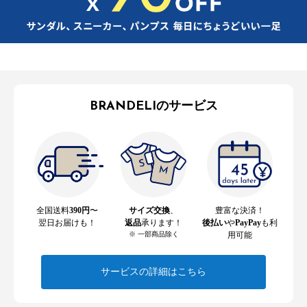
BRANDELIのサービス
全国送料
390円
〜
サイズ交換
、
豊富な決済！
翌日お届けも！
返品
承ります！
後払い
や
PayPay
も利
※ 一部商品除く
用可能
サービスの詳細はこちら