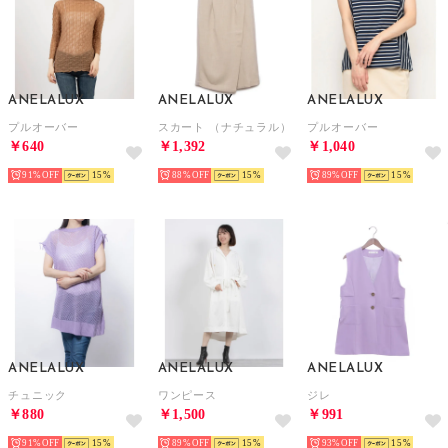
ANELALUX
ANELALUX
ANELALUX
プルオーバー
スカート （ナチュラル）
プルオーバー
￥640
￥1,392
￥1,040
91%
15
88%
15
89%
15
ANELALUX
ANELALUX
ANELALUX
チュニック
ワンピース
ジレ
￥880
￥1,500
￥991
91%
15
89%
15
93%
15