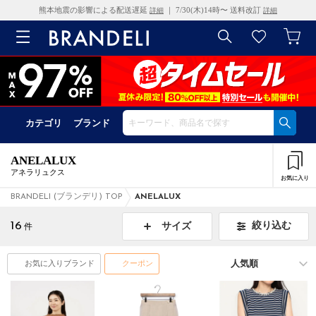
熊本地震の影響による配送遅延
｜ 7/30(木)14時〜 送料改訂
詳細
詳細
カテゴリ
ブランド
ANELALUX
アネラリュクス
お気に入り
BRANDELI (ブランデリ) TOP
ANELALUX
16
絞り込む
サイズ
件
お気に入りブランド
クーポン