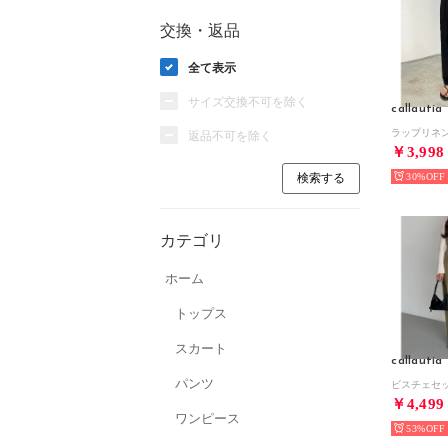
交換・返品
全て表示
サイズ交換不可を除く
callautia
返品不可を除く
￥3,998
30%
カテゴリ
ホーム
トップス
スカート
callautia
パンツ
￥4,499
ワンピース
53%