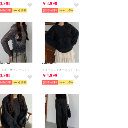
3,998
￥3,998
30%
10
30%
10
llautia
callautia
サイドギャザーレーストップス （チャコール）
チュールシャギーニット （ブラック）
3,998
￥4,999
30%
10
35%
10