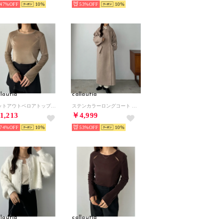
47%
10
53%
10
llautia
callautia
カットアウトベロアトップス （グレージュ）
ステンカラーロングコート （グレージュ）
1,213
￥4,999
74%
10
53%
10
llautia
callautia