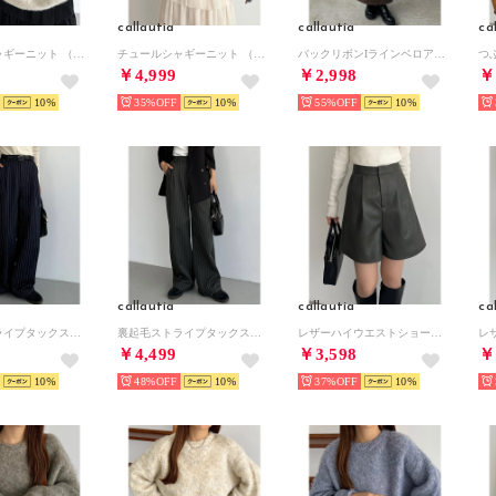
callautia
callautia
ca
チュールシャギーニット （アイボリー）
チュールシャギーニット （グレー）
バックリボンIラインベロアワンピース （ブラウン）
￥4,999
￥2,998
￥
10
35%
10
55%
10
callautia
callautia
ca
裏起毛ストライプタックスラックス （ネイビー）
裏起毛ストライプタックスラックス （チャコール）
レザーハイウエストショートパンツ （チャコール）
￥4,499
￥3,598
￥
10
48%
10
37%
10