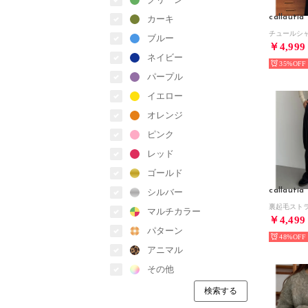
callautia
カーキ
ブルー
￥4,999
ネイビー
35%
パープル
イエロー
オレンジ
ピンク
レッド
ゴールド
callautia
シルバー
マルチカラー
￥4,499
パターン
48%
アニマル
その他