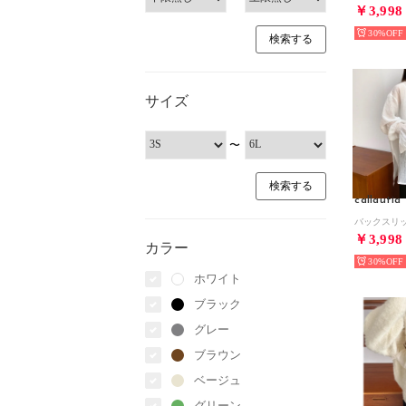
￥3,998
30%
サイズ
〜
callautia
￥3,998
カラー
30%
ホワイト
ブラック
グレー
ブラウン
ベージュ
グリーン