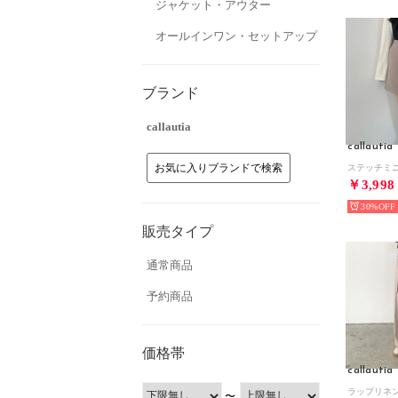
ジャケット・アウター
オールインワン・セットアップ
ブランド
callautia
callautia
お気に入りブランドで検索
￥3,998
30%
販売タイプ
通常商品
予約商品
価格帯
callautia
〜