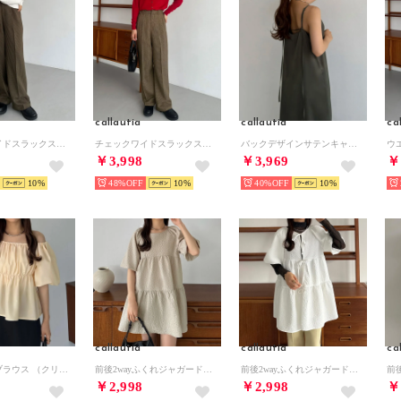
callautia
callautia
ca
チェックワイドスラックスパンツ （ダークベージュ）
チェックワイドスラックスパンツ （ブラウン）
バックデザインサテンキャミワンピース （チャコールグレー）
￥3,998
￥3,969
￥
10
48%
10
40%
10
callautia
callautia
ca
オフショルブラウス （クリーム）
前後2wayふくれジャガードリボンチュニック （グレー）
前後2wayふくれジャガードリボンチュニック （ホワイト）
￥2,998
￥2,998
￥