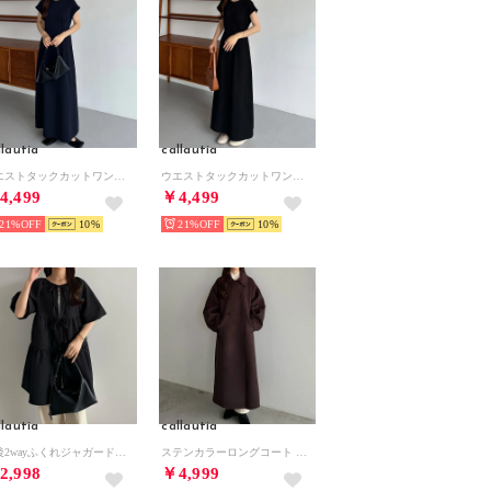
llautia
callautia
ウエストタックカットワンピース （Aネイビー）
ウエストタックカットワンピース （Aブラック）
4,499
￥4,499
21%
10
21%
10
llautia
callautia
前後2wayふくれジャガードリボンチュニック （ブラック）
ステンカラーロングコート （ダークブラウン）
2,998
￥4,999