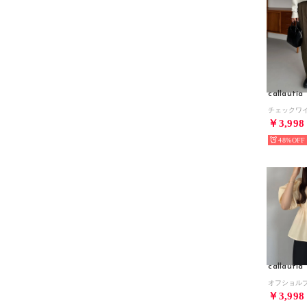
callautia
￥3,998
48%
callautia
￥3,998