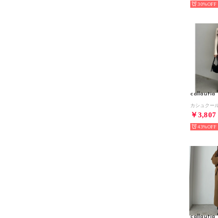
30%
callautia
￥3,807
43%
callautia