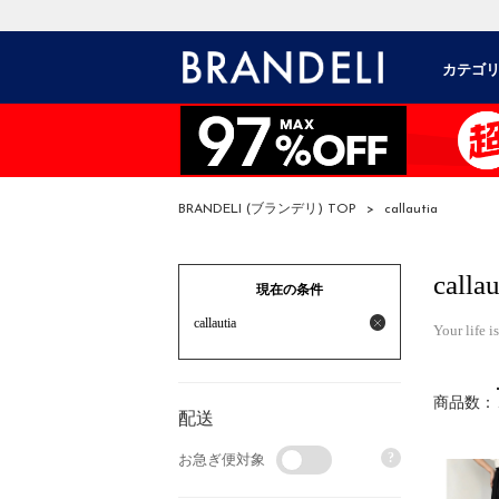
カテゴ
BRANDELI (ブランデリ) TOP
>
callautia
callau
現在の条件
callautia
Your life i
商品数：
配送
?
お急ぎ便対象