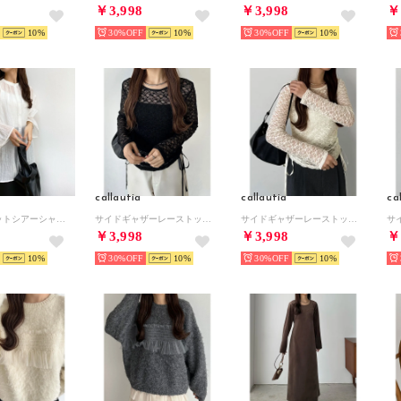
￥3,998
￥3,998
￥
10
30%
10
30%
10
callautia
callautia
ca
バックスリットシアーシャツ （ホワイト）
サイドギャザーレーストップス （ブラック）
サイドギャザーレーストップス （アイボリー）
￥3,998
￥3,998
￥
10
30%
10
30%
10