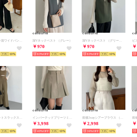
callautia
callautia
ca
ラップリネン混ワイドパンツ （ブラック）
深Vネックベスト （グレー）
深Vネックベスト （グリーン）
￥970
￥970
￥
10
83%
10
83%
10
callautia
callautia
ca
ビスチェセットスラックスパンツ （ダークベージュ）
インバーテッドプリーツミニスカパン （グレージュ）
前後2wayシアーブラウス （グレージュ）
￥3,998
￥2,998
￥
10
40%
10
36%
10