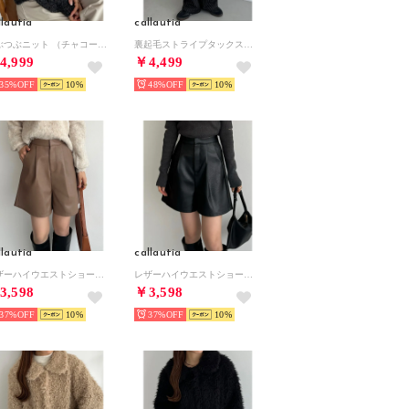
llautia
callautia
つぶつぶニット （チャコール）
裏起毛ストライプタックスラックス （ブラック）
4,999
￥4,499
35%
10
48%
10
llautia
callautia
レザーハイウエストショートパンツ （グレージュ）
レザーハイウエストショートパンツ （ブラック）
3,598
￥3,598
37%
10
37%
10