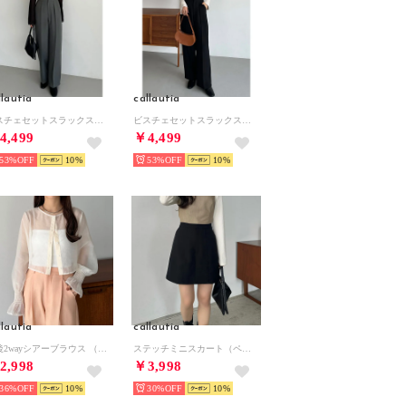
llautia
callautia
ビスチェセットスラックスパンツ （チャコール）
ビスチェセットスラックスパンツ （ブラック）
4,499
￥4,499
53%
10
53%
10
llautia
callautia
前後2wayシアーブラウス （アイボリー）
ステッチミニスカート（ペチパンツ付き) （ブラック）
2,998
￥3,998
36%
10
30%
10