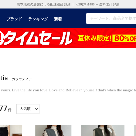
熊本地震の影響による配送遅延
｜ 7/30(木)14時〜 送料改訂
詳細
詳細
リ
ブランド
ランキング
新着
tia
カラウティア
s yours. Live the life you love. Love and Believe in yourself that's when the magic 
77
件