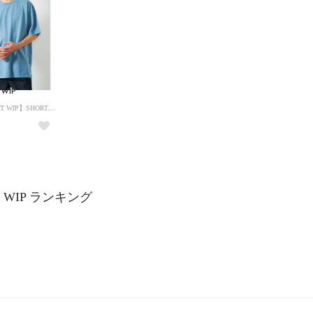
 WIP
【CARHARTT WIP】SHORT SLEEVE Taos T-Shirt I032847 （ブルー）
rtt WIP ランキング