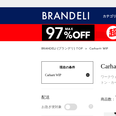
カテゴ
BRANDELI (ブランデリ) TOP
>
Carhartt WIP
Carha
現在の条件
Carhartt WIP
ワークウ
トン・カー
配送
商品数：
?
お急ぎ便対象