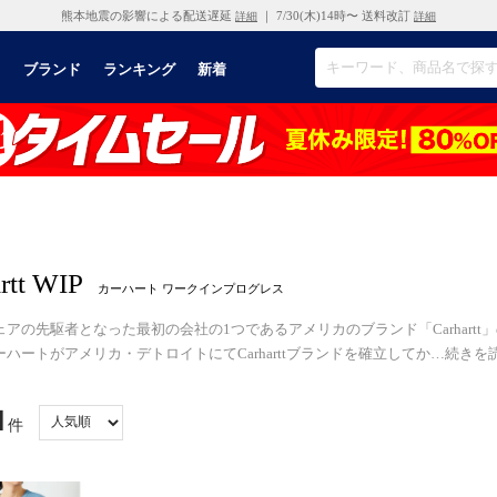
熊本地震の影響による配送遅延
｜ 7/30(木)14時〜 送料改訂
詳細
詳細
リ
ブランド
ランキング
新着
rtt WIP
カーハート ワークインプログレス
ェアの先駆者となった最初の会社の1つであるアメリカのブランド「Carhart
ハートがアメリカ・デトロイトにてCarharttブランドを確立してか
…
続きを
1
件