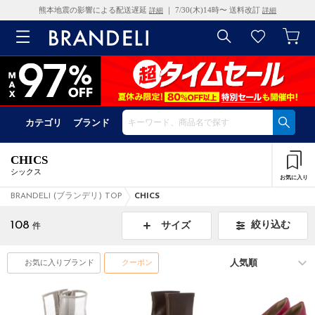
熊本地震の影響による配送遅延
｜ 7/30(木)14時〜 送料改訂
詳細
詳細
カテゴリ
ブランド
CHICS
シックス
お気に入り
BRANDELI (ブランデリ) TOP
CHICS
108
絞り込む
サイズ
件
お気に入りブランド
クーポン