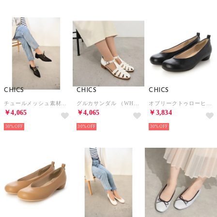
CHICS
CHICS
CHICS
チュールメッシュ素材レースアップローヒールシューズ （BLK）
グルカサンダル （WHT）
オブリークトゥローヒールパンプス （BLK）
￥4,065
￥4,065
￥3,834
30%
30%
30%