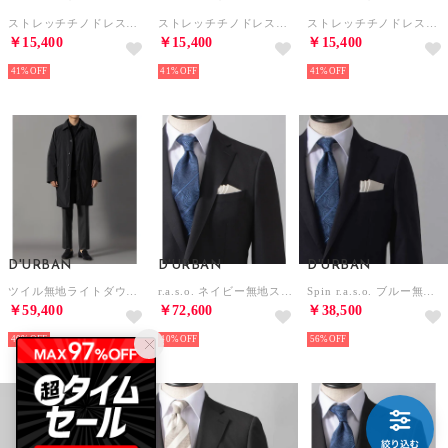
ストレッチチノドレスパンツ （キャメル）
ストレッチチノドレスパンツ （ダークグリーン）
ストレッチチノドレスパンツ （ネイビー）
￥15,400
￥15,400
￥15,400
41%
41%
41%
D'URBAN
D'URBAN
D'URBAN
ツイル無地ライトダウンバルカラーコート(ロングレングス) （ネイビー）
r.a.s.o. ネイビー無地スーツ （背抜き）（センターベント）（ネイビー）
Spin r.a.s.o. ブルー無地スーツ （背抜き）（センターベント）（ブルー）
￥59,400
￥72,600
￥38,500
40%
40%
56%