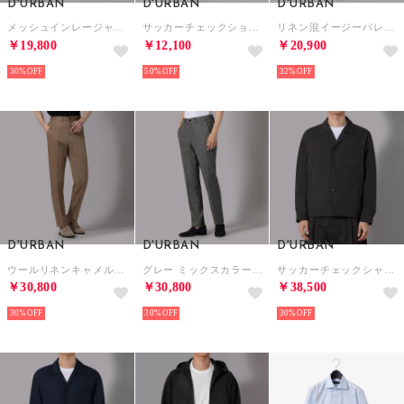
D'URBAN
D'URBAN
D'URBAN
メッシュインレージャージージョガーカーゴパンツ （ブラック）
サッカーチェックショートパンツ(セパレーツ)（グレー）
リネン混イージーバレルスラックス （ベージュ）
￥19,800
￥12,100
￥20,900
30%
50%
32%
D'URBAN
D'URBAN
D'URBAN
ウールリネンキャメルドレスパンツ(ノータック)(セパレーツ)（キャメル）
グレー ミックスカラードレスパンツ(ノータック)（グレー）
サッカーチェックシャツジャケット（グレー）
￥30,800
￥30,800
￥38,500
30%
30%
30%