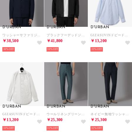
D'URBAN
D'URBAN
D'URBAN
ワッシャーサファリジャケット （ブルー）
ブラックフーデッドジャケット(セパレーツ) （ブラック）
GIZASUVINドビードレスシャツ（ワイドカラー）
￥38,500
￥41,800
￥13,200
30%
30%
33%
D'URBAN
D'URBAN
D'URBAN
GIZASUVINドビードレスシャツ（ワイドカラー）
ウールリネングリーン無地ドレスパンツ(ノータック)(セパレーツ)（カーキ）
ネイビー無地ワッシャードレスパンツ(ノータック)（ネイビー）
￥13,200
￥25,300
￥25,300
33%
32%
32%