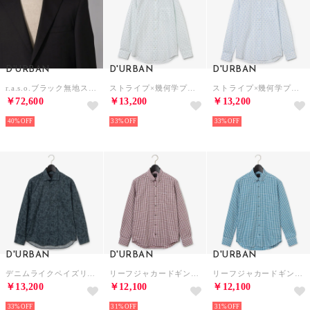
D'URBAN
D'URBAN
D'URBAN
r.a.s.o.ブラック無地スーツ（背抜き）（サイドベンツ） （ブラック）
ストライプ×幾何学プリントサッカー シャツ（グリーン）
ストライプ×幾何学プリントサッカーシャツ （ブルー）
￥72,600
￥13,200
￥13,200
40%
33%
33%
D'URBAN
D'URBAN
D'URBAN
デニムライクペイズリープリントシャツ
リーフジャカードギンガムチェックシャツ （レッド）
リーフジャカードギンガムチェックシャツ （ブルー）
￥13,200
￥12,100
￥12,100
33%
31%
31%