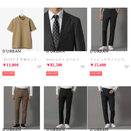
D'URBAN
D'URBAN
D'URBAN
【GOLF 】半袖モックネックカットソー(セパレーツ) （ベージュ）
Sessera チャコールグレーストライプスーツ（総裏）（センターベント） （チャコール）
ストレッチチノドレスパンツ （ライトグレー）
￥11,000
￥82,500
￥15,400
47%
40%
41%
D'URBAN
D'URBAN
D'URBAN