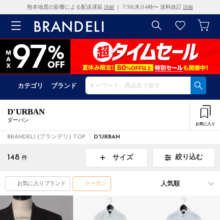
熊本地震の影響による配送遅延
｜ 7/30(木)14時〜 送料改訂
詳細
詳細
カテゴリ
ブランド
D'URBAN
ダーバン
お気に入り
BRANDELI (ブランデリ) TOP
D'URBAN
148
絞り込む
サイズ
件
お気に入りブランド
クーポン