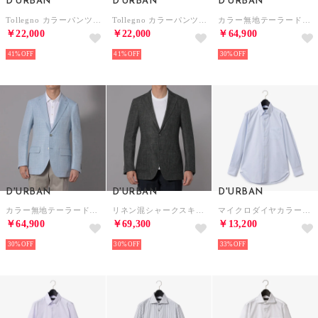
D'URBAN
D'URBAN
D'URBAN
Tollegno カラーパンツ (ノータック）（ダークグリーン）
Tollegno カラーパンツ(ノータック） （ベージュ）
カラー無地テーラードジャケット（アンコン）（サイドベンツ）（パープル）
￥22,000
￥22,000
￥64,900
41%
41%
30%
D'URBAN
D'URBAN
D'URBAN
カラー無地テーラードジャケット（アンコン）（サイドベンツ）（サックス）
リネン混シャークスキンテーラードジャケット（アンコン）（サイドベンツ）（チャコール）
マイクロダイヤカラードレスシャツ(スナップダウン)
￥64,900
￥69,300
￥13,200
30%
30%
33%