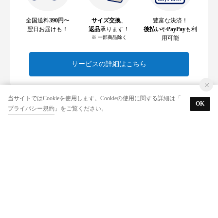
全国送料
390円
〜
サイズ交換
、
豊富な決済！
翌日お届けも！
返品
承ります！
後払い
や
PayPay
も利
※ 一部商品除く
用可能
サービスの詳細はこちら
当サイトではCookieを使用します。Cookieの使用に関する詳細は「
OK
プライバシー規約
」をご覧ください。
ご利用ガイド
お支払い
配送・送料
サイズ交換
返品・返金
よくあるご質問
各種規約
特定商取引に基づく表示
なりすましメール・サイトにご注意ください