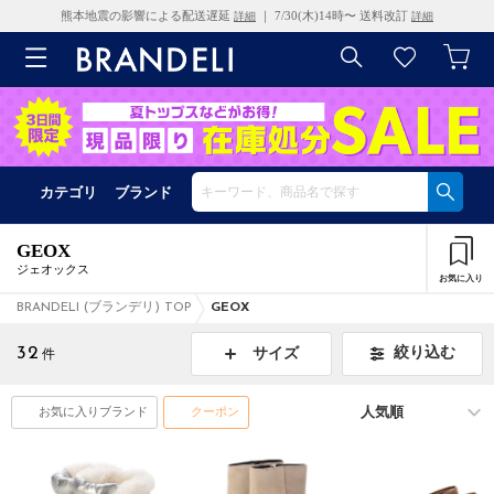
熊本地震の影響による配送遅延
｜ 7/30(木)14時〜 送料改訂
詳細
詳細
カテゴリ
ブランド
GEOX
ジェオックス
お気に入り
BRANDELI (ブランデリ) TOP
GEOX
32
絞り込む
サイズ
件
お気に入りブランド
クーポン