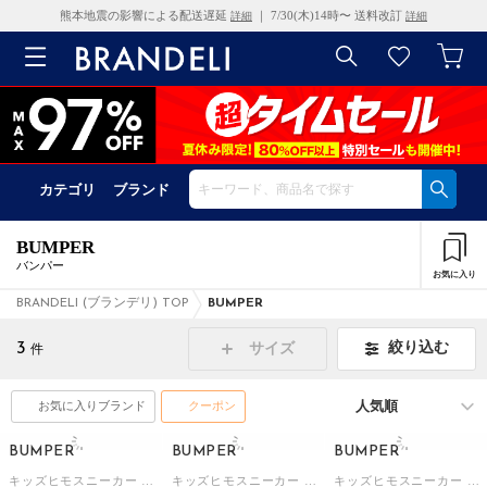
熊本地震の影響による配送遅延
｜ 7/30(木)14時〜 送料改訂
詳細
詳細
カテゴリ
ブランド
BUMPER
バンパー
お気に入り
BRANDELI (ブランデリ) TOP
BUMPER
3
絞り込む
サイズ
件
お気に入りブランド
クーポン
BUMPER
BUMPER
BUMPER
キッズヒモスニーカー （BLK）
キッズヒモスニーカー （WHT/BLK）
キッズヒモスニーカー （WHT）