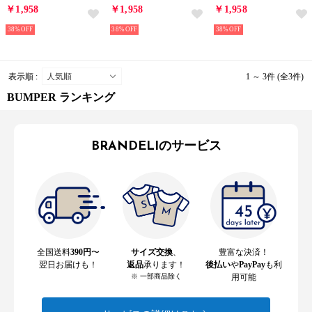
￥1,958
￥1,958
￥1,958
38%
38%
38%
表示順 :
1 ～ 3件 (全3件)
BUMPER ランキング
BRANDELIのサービス
全国送料
390円
〜
サイズ交換
、
豊富な決済！
翌日お届けも！
返品
承ります！
後払い
や
PayPay
も利
※ 一部商品除く
用可能