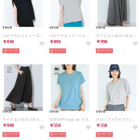
coca
coca
coca
ヘビーウェイトノースリーブワイドトップス （Black）
ヘビーウェイトノースリーブワイドトップス （Gray）
ライトエンボスパネルフレアスカート （Gray）
￥890
￥890
￥990
55%
55%
50%
coca
coca
coca
ライトエンボスパネルフレアスカート （Black）
COTTON from the U.S.フレンチスリーブTシャツ （Blue）
クロップドワイドTシャツ （Lt.gray）
￥990
￥550
￥550
50%
44%
44%