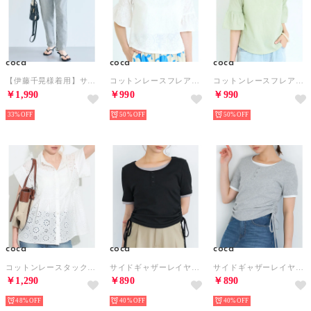
coca
coca
coca
【伊藤千晃様着用】サマーデニムハイウエストパンツ （Lt.blue）
コットンレースフレアスリーブトップス （White）
コットンレースフレアスリーブトップス （Lt.green）
￥1,990
￥990
￥990
33%
50%
50%
coca
coca
coca
コットンレースタックトップス （White）
サイドギャザーレイヤードTシャツ （Black）
サイドギャザーレイヤードTシャツ （Gray）
￥1,290
￥890
￥890
48%
40%
40%