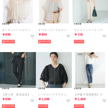
coca
coca
coca
オーガンジードルマンシャツ （Ivory）
オーガンジードルマンシャツ （Lavender）
ウエストシャーリングサロペット （Lt.beige）
￥890
￥890
￥550
40%
40%
79%
coca
coca
coca
【再入荷・新色追加】フロッキーテーパードパンツ （Black）
シースルーブラウスジャケット （Black）
【伊藤千晃様着用】サマーデニムハイウエストパンツ （Blue）
￥890
￥1,690
￥1,490
55%
32%
50%