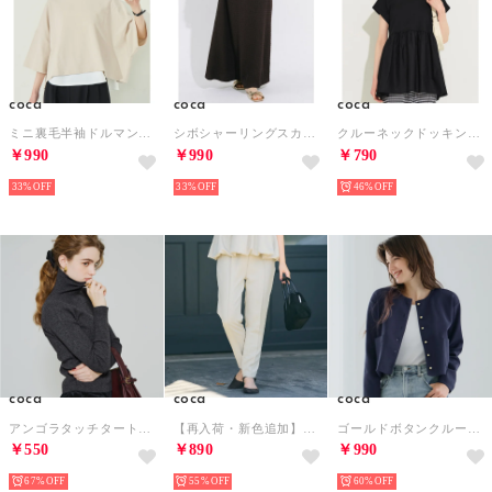
coca
coca
coca
ミニ裏毛半袖ドルマンクロップドトップス （Ivory）
シボシャーリングスカート （Brown）
クルーネックドッキングギャザートップス （Black）
￥990
￥990
￥790
33%
33%
46%
coca
coca
coca
アンゴラタッチタートルネックニットトップス （Charcoal）
【再入荷・新色追加】フロッキーテーパードパンツ （Lt.beige）
ゴールドボタンクルーネックニットカーディガン （Navy）
￥550
￥890
￥990
67%
55%
60%