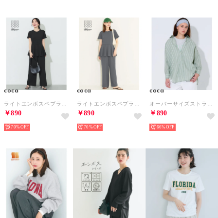
coca
coca
coca
ライトエンボスペプラムオールインワン （Black）
ライトエンボスペプラムオールインワン （Gray）
オーバーサイズストライプシャツ （A）
￥890
￥890
￥890
70%
70%
66%