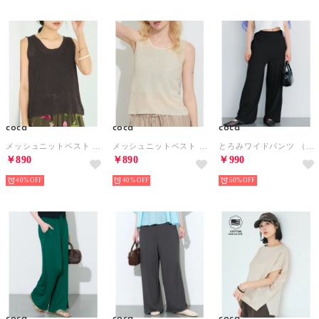
coca
coca
coca
メッシュニットベスト （Brown）
メッシュニットベスト （Ivory）
とろみワイドパンツ （Black）
￥890
￥890
￥990
40%
40%
50%
coca
coca
coca