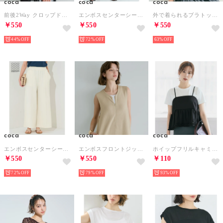
coca
coca
coca
前後2Way クロップド丈 リブニットソー （Black）
エンボスセンターシームワイドパンツ （Black）
外で着られるブラトップス OUT BRA アメリカンスリーブ （Lt.green）
￥550
￥550
￥550
44%
72%
63%
coca
coca
coca
エンボスセンターシームワイドパンツ （Ivory）
エンボスフロントジップオールインワン （Beige）
ホイップフリルキャミトップス （Black）
￥550
￥550
￥110
72%
79%
93%