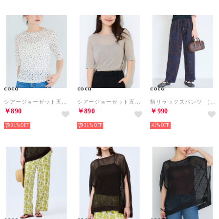
coca
coca
coca
シアージョーゼット五分袖Tシャツ （Dot）
シアージョーゼット五分袖Tシャツ （Lt.gray）
柄リラックスパンツ （A）
￥890
￥890
￥990
31%
31%
41%