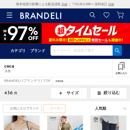
熊本地震の影響による配送遅延
｜ 7/30(木)14時〜 送料改訂
詳細
詳細
カテゴリ
ブランド
coca
コカ
お気に入り
BRANDELI (ブランデリ) TOP
coca
436
絞り込む
サイズ
件
お気に入りブランド
クーポン