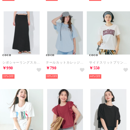
coca
coca
coca
シボシャーリングスカート （Black）
テールカットカレッジビッグTシャツ （Lt.blue）
サイドスリットプリントTシャツ （White）
￥990
￥790
￥550
33%
38%
44%