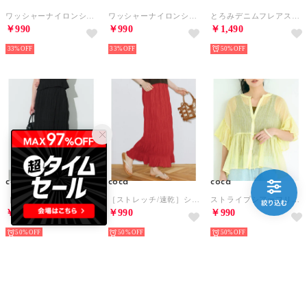
ワッシャーナイロンショーツ （Yellow）
ワッシャーナイロンショーツ （Blue）
とろみデニムフレアスカート （Indigo）
￥990
￥990
￥1,490
33%
33%
50%
coca
coca
coca
［ストレッチ/速乾］シャーリングIラインスカート（Black）
［ストレッチ/速乾］シャーリングIラインスカート （Red）
ストライプシアーフリルブラウス （Yellow）
￥990
￥990
￥990
50%
50%
50%