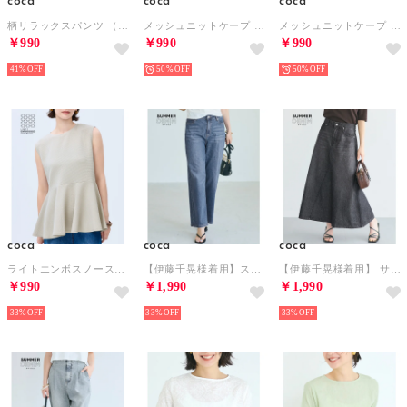
coca
coca
coca
柄リラックスパンツ （C）
メッシュニットケープ （Dk.brown）
メッシュニットケープ （Black）
￥990
￥990
￥990
41%
50%
50%
coca
coca
coca
ライトエンボスノースリーブペプラムT （Lt.gray）
【伊藤千晃様着用】ストレッチサマーデニムワイドパンツ （Blue）
【伊藤千晃様着用】 サマーデニムフレアスカート （Black）
￥990
￥1,990
￥1,990
33%
33%
33%