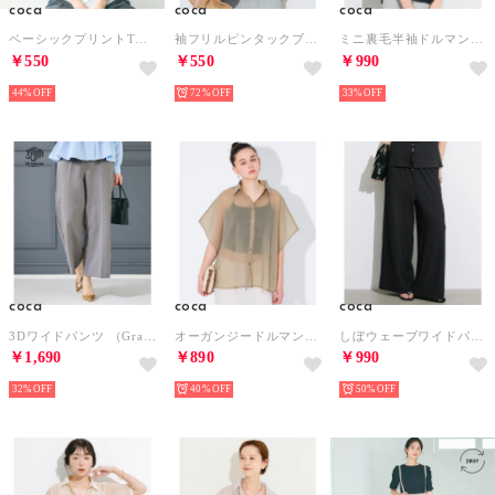
coca
coca
coca
ベーシックプリントTシャツ （F）
袖フリルピンタックブラウス （Red）
ミニ裏毛半袖ドルマンクロップドトップス （Charcoal）
￥550
￥550
￥990
44%
72%
33%
coca
coca
coca
3Dワイドパンツ （Gray）
オーガンジードルマンシャツ （Lt.beige）
しぼウェーブワイドパンツ （Black）
￥1,690
￥890
￥990
32%
40%
50%