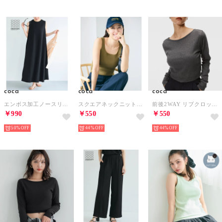
coca
coca
coca
エンボス加工ノースリーブマキシワンピース （Black）
スクエアネックニットタンクトップ （Khaki）
前後2WAY リブクロップドロンT （Charcoal）
￥990
￥550
￥550
50%
44%
44%