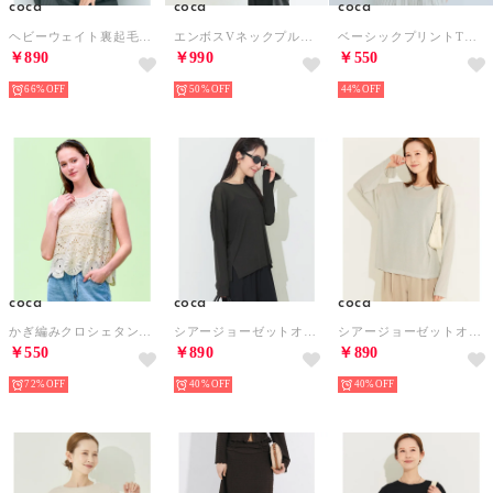
coca
coca
coca
ヘビーウェイト裏起毛ビンテージ加工ロゴスウェットトップス （Gray）
エンボスVネックプルオーバー （Black）
ベーシックプリントTシャツ （A）
￥890
￥990
￥550
66%
50%
44%
coca
coca
coca
かぎ編みクロシェタンクトップ （Ivory）
シアージョーゼットオーバーTシャツ （Charcoal）
シアージョーゼットオーバーTシャツ （Lt.gray）
￥550
￥890
￥890
72%
40%
40%