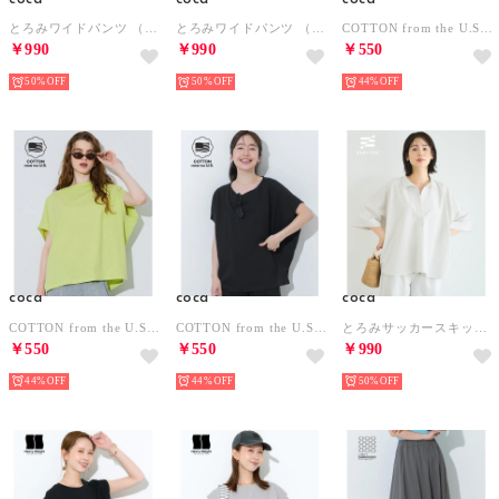
とろみワイドパンツ （Green）
とろみワイドパンツ （Charcoal）
COTTON from the U.S. ドルマンTシャツ （Ivory）
￥990
￥990
￥550
50%
50%
44%
coca
coca
coca
COTTON from the U.S. ドルマンTシャツ （Yellow）
COTTON from the U.S. ドルマンTシャツ （Black）
とろみサッカースキッパードルマンブラウス （Lt.gray）
￥550
￥550
￥990
44%
44%
50%