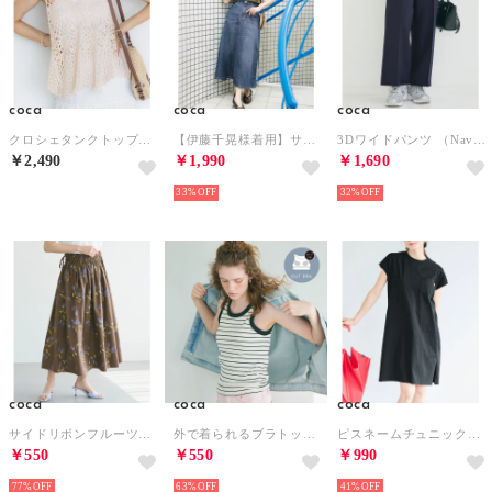
coca
coca
coca
クロシェタンクトップベスト （Ivory）
【伊藤千晃様着用】サマーデニムフレアスカート （Blue）
3Dワイドパンツ （Navy）
￥2,490
￥1,990
￥1,690
33%
32%
coca
coca
coca
サイドリボンフルーツプリントフレアスカート （Brown）
外で着られるブラトップス OUT BRA カップ付太タンクトップ （Border）
ピスネームチュニック丈Tシャツ （Black）
￥550
￥550
￥990
77%
63%
41%