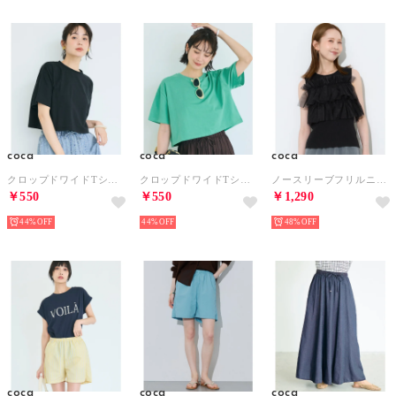
coca
coca
coca
クロップドワイドTシャツ （Black）
クロップドワイドTシャツ （Green）
ノースリーブフリルニット （Black）
￥550
￥550
￥1,290
44%
44%
48%
coca
coca
coca