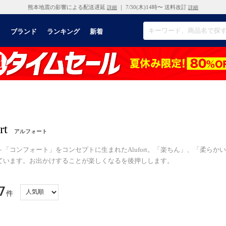
熊本地震の影響による配送遅延
｜ 7/30(木)14時〜 送料改訂
詳細
詳細
リ
ブランド
ランキング
新着
rt
アルフォート
＋「コンフォート」をコンセプトに生まれたAlufort。「楽ちん」、「柔ら
ています。お出かけすることが楽しくなるを後押しします。
7
件