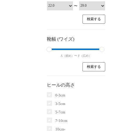
〜
靴幅 (ワイズ)
A（細め）〜
F（広め）
ヒールの高さ
0-3cm
3-5cm
5-7cm
7-10cm
10cm-