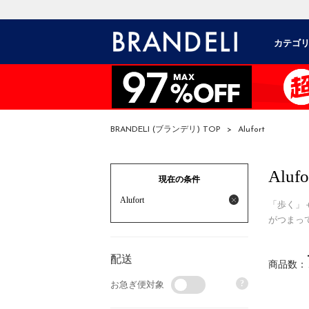
カテゴ
BRANDELI (ブランデリ) TOP
>
Alufort
Alufo
現在の条件
Alufort
「歩く」
がつまっ
配送
商品数：
?
お急ぎ便対象