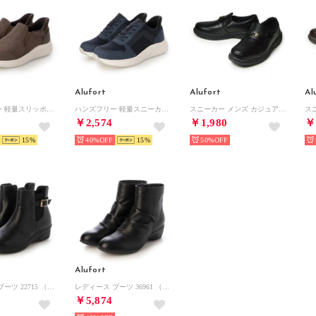
Alufort
Alufort
Al
ハンズフリー 軽量スリッポン （OK）
ハンズフリー 軽量スニーカー （NV）
スニーカー メンズ カジュアルシューズ コンフォートシューズ ビジネスシューズ ビットローファー スリッポン Uチップ ウォーキング 軽量 紳士靴 靴 メンズシューズ （ブラック）
￥2,574
￥1,980
￥
15
40%
15
50%
Alufort
レディース ブーツ 22715 （ブラック）
レディース ブーツ 36961 （ブラック）
￥5,874