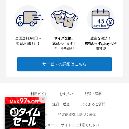
全国送料
390円
〜
サイズ交換
、
豊富な決済！
翌日お届けも！
返品
承ります！
後払い
や
PayPay
も利
※ 一部商品除く
用可能
サービスの詳細はこちら
ご利用ガイド
お支払い
配送・送料
サイズ交換
返品・返金
よくあるご質問
各種規約
特定商取引に基づく表示
なりすましメール・サイトにご注意ください