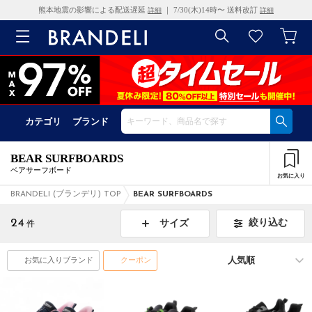
熊本地震の影響による配送遅延
｜ 7/30(木)14時〜 送料改訂
詳細
詳細
カテゴリ
ブランド
BEAR SURFBOARDS
ベアサーフボード
お気に入り
BRANDELI (ブランデリ) TOP
BEAR SURFBOARDS
24
絞り込む
サイズ
件
お気に入りブランド
クーポン