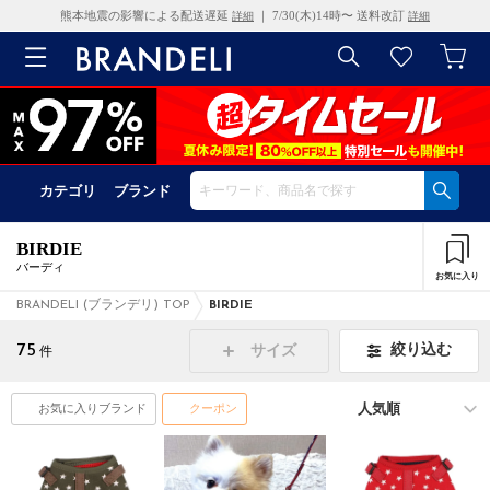
熊本地震の影響による配送遅延
｜ 7/30(木)14時〜 送料改訂
詳細
詳細
カテゴリ
ブランド
BIRDIE
バーディ
お気に入り
BRANDELI (ブランデリ) TOP
BIRDIE
75
絞り込む
サイズ
件
お気に入りブランド
クーポン