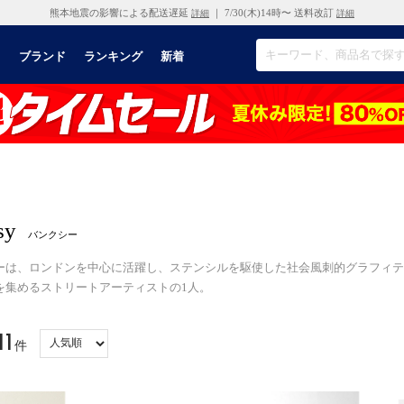
熊本地震の影響による配送遅延
｜ 7/30(木)14時〜 送料改訂
詳細
詳細
リ
ブランド
ランキング
新着
sy
バンクシー
ーは、ロンドンを中心に活躍し、ステンシルを駆使した社会風刺的グラフィテ
を集めるストリートアーティストの1人。
11
件