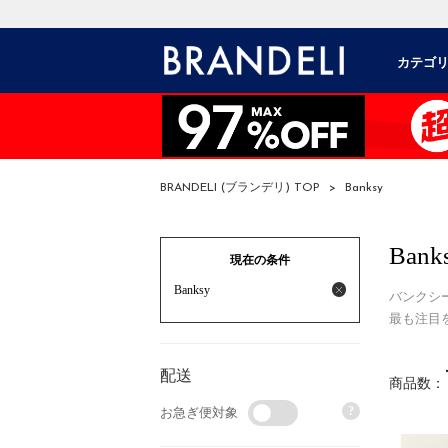
カテゴ
BRANDELI (ブランデリ) TOP
>
Banksy
Bank
現在の条件
Banksy
バンクシ
最も注目
配送
商品数：
?
お急ぎ便対象