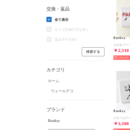
交換・返品
全て表示
サイズ交換不可を除く
Banksy
返品不可を除く
￥2,310
50%
カテゴリ
ホーム
ウォールデコ
ブランド
Banksy
Banksy
￥3,300