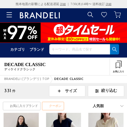
熊本地震の影響による配送遅延
｜ 7/30(木)14時〜 送料改訂
詳細
詳細
カテゴリ
ブランド
DECADE CLASSIC
ディケイドクラシック
お気に入り
BRANDELI (ブランデリ) TOP
DECADE CLASSIC
331
絞り込む
サイズ
件
お気に入りブランド
クーポン