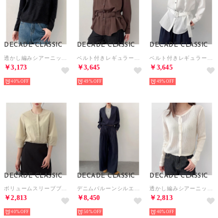
DECADE CLASSIC
DECADE CLASSIC
DECADE CLASSIC
透かし編みシアーニットトップス （ダークグレー）
ベルト付きレギュラーカラーシャツ （ブラウン）
ベルト付きレギュラーカラーシャツ （ホワイト）
￥3,173
￥3,645
￥3,645
40%
49%
49%
DECADE CLASSIC
DECADE CLASSIC
DECADE CLASSIC
ボリュームスリーブブラウス （ライトグリーン）
デニムバルーンシルエットセットアップ （ネイビー）
透かし編みシアーニットカーディガン （アイボリー）
￥2,813
￥8,450
￥2,813
40%
50%
40%