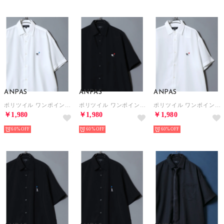
ANPAS
ANPAS
ANPAS
ポリツイル ワンポイント 猫ハート刺繍 ワンポイント半袖シャツ メンズ レディース トップス オーバーサイズ レギュラーカラーシャツ
ポリツイル ワンポイント 猫ハート刺繍 ワンポイント半袖シャツ メンズ レディース トップス オーバーサイズ レギュラーカラーシャツ
ポリツイル ワンポイント 猫ハート刺繍 ワンポイント半袖シャツ メンズ レディース トップス オーバーサイズ レギュラーカラーシャツ
￥1,980
￥1,980
￥1,980
60%
60%
60%