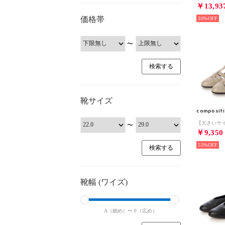
￥13,93
価格帯
30%
〜
靴サイズ
composit
〜
￥9,350
55%
靴幅 (ワイズ)
A（細め）〜
F（広め）