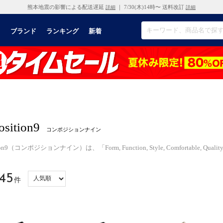
熊本地震の影響による配送遅延
｜ 7/30(木)14時〜 送料改訂
詳細
詳細
リ
ブランド
ランキング
新着
sition9
コンポジションナイン
ion9（コンポジションナイン）は、「Form, Function, Style, Comfortable, Quality, Mode
45
件