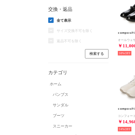
交換・返品
全て表示
サイズ交換不可を除く
composit
返品不可を除く
￥11,00
38%
カテゴリ
ホーム
パンプス
サンダル
composit
ブーツ
￥14,96
スニーカー
34%