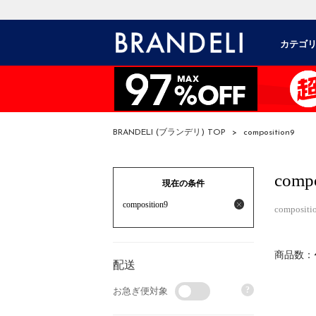
カテゴ
BRANDELI (ブランデリ) TOP
>
composition9
compo
現在の条件
composition9
composit
商品数：
配送
?
お急ぎ便対象