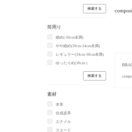
compo
筒周り
細め(-30cm未満)
やや細め(30cm-34cm未満)
レギュラー(34cm-38cm未満)
ゆったりめ(38cm-)
BRA
com
素材
本革
合成皮革
エナメル
スエード