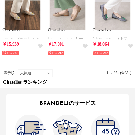
Chatelles
Chatelles
Chatelles
Francois Pietra Tassels （Pietra（ライトグレー））
Francois Lavatto Camel （Camello (Camel)）
Albert Tassels （ホワイト＆ブラック）
￥15,939
￥17,001
￥18,064
67%
67%
67%
表示順 :
1 ～ 3件 (全3件)
Chatelles ランキング
BRANDELIのサービス