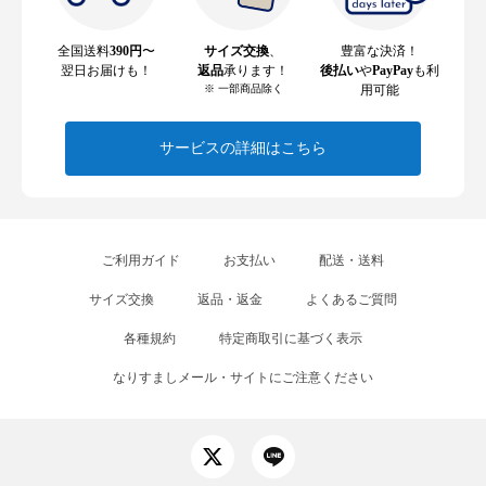
全国送料
390円
〜
サイズ交換
、
豊富な決済！
翌日お届けも！
返品
承ります！
後払い
や
PayPay
も利
※ 一部商品除く
用可能
サービスの詳細はこちら
ご利用ガイド
お支払い
配送・送料
サイズ交換
返品・返金
よくあるご質問
各種規約
特定商取引に基づく表示
なりすましメール・サイトにご注意ください