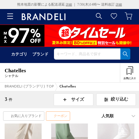
熊本地震の影響による配送遅延
｜ 7/30(木)14時〜 送料改訂
詳細
詳細
カテゴリ
ブランド
Chatelles
シャテル
お気に入り
BRANDELI (ブランデリ) TOP
Chatelles
3
絞り込む
サイズ
件
お気に入りブランド
クーポン