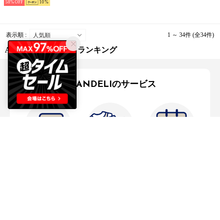
58%
10
表示順 :
1 ～ 34件 (全34件)
AKM Contemporary ランキング
BRANDELIのサービス
全国送料
390円
〜
サイズ交換
、
豊富な決済！
翌日お届けも！
返品
承ります！
後払い
や
PayPay
も利
※ 一部商品除く
用可能
サービスの詳細はこちら