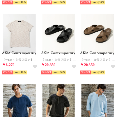
48%
10
47%
10
47%
10
AKM Contemporary
AKM Contemporary
AKM Contemporary
【WEB・直営店限定】マルチボーダーキーネック半袖Tシャツ （ベージュ）
【WEB・直営店限定】フルグレインレザー クロスストラップサンダル （ブラック）
【WEB・直営店限定】フルグレインレザー クロスストラップサンダル （ブラウン）
￥6,270
￥20,350
￥20,350
47%
10
58%
10
58%
10