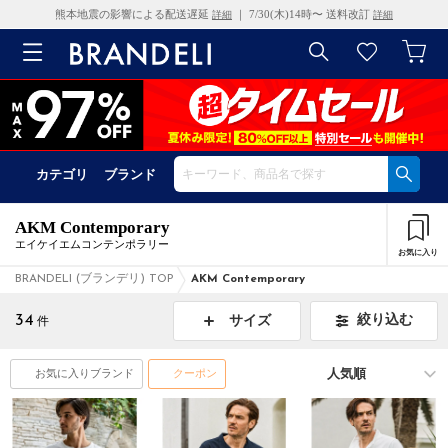
熊本地震の影響による配送遅延
｜ 7/30(木)14時〜 送料改訂
詳細
詳細
カテゴリ
ブランド
AKM Contemporary
エイケイエムコンテンポラリー
お気に入り
BRANDELI (ブランデリ) TOP
AKM Contemporary
34
絞り込む
サイズ
件
お気に入りブランド
クーポン