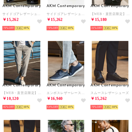
AKM Contemporary
AKM Contemporary
AKM Contemporary
サイドゴアレザーシューズ
サイドゴアレザーシューズ
【WEB・直営店限定】ピンストライプ シアサッカージャケット テーラードジャケット （ブラック）
￥15,262
￥15,262
￥15,180
70%
10
70%
10
31%
10
AKM Contemporary
AKM Contemporary
AKM Contemporary
【WEB・直営店限定】ピンストライプシアサッカーパンツ スラックス （ブラック×ホワイト）
エンボスレザーレースアップスニーカー
スムースレザーシューズ
￥10,120
￥16,940
￥15,262
45%
10
64%
10
70%
10