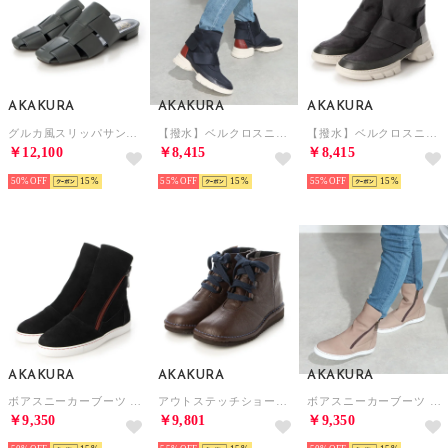
AKAKURA
AKAKURA
AKAKURA
グルカ風スリッパサンダル （KH）
【撥水】ベルクロスニーカー （NV）
【撥水】ベルクロスニーカー （GY）
￥12,100
￥8,415
￥8,415
50%
15
55%
15
55%
15
AKAKURA
AKAKURA
AKAKURA
ボアスニーカーブーツ （BL/N）
アウトステッチショートブーツ （DBR）
ボアスニーカーブーツ （BR/N）
￥9,350
￥9,801
￥9,350