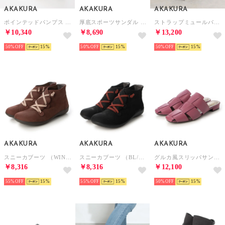
AKAKURA
AKAKURA
AKAKURA
ポインテッドパンプス （YE/S）
厚底スポーツサンダル （BL）
ストラップミュールパンプス （5）
￥10,340
￥8,690
￥13,200
50%
15
50%
15
50%
15
AKAKURA
AKAKURA
AKAKURA
スニーカブーツ （WIN/N）
スニーカブーツ （BL/N）
グルカ風スリッパサンダル （PK）
￥8,316
￥8,316
￥12,100
55%
15
55%
15
50%
15