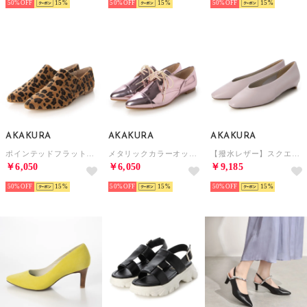
50%
15
50%
15
50%
15
AKAKURA
AKAKURA
AKAKURA
ポインテッドフラットシューズ （LEO）
メタリックカラーオックスフォードシューズ （PK）
【撥水レザー】スクエアトゥVカットフラットパンプス （LV）
￥6,050
￥6,050
￥9,185
50%
15
50%
15
50%
15