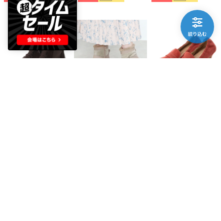
AKAKURA
AKAKURA
AKAKURA
【撥水】ストレッチブーツ （DBR）
【防水】ボア付きショートブーツ （BG）
モカパンプス （BC/S）
￥12,672
￥13,365
￥9,790
55%
15
55%
15
50%
15