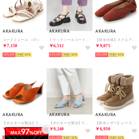
AKAKURA
AKAKURA
AKAKURA
コードミュール （IV）
トラックソールコードサンダル （BL）
【防水仕様】スクエアバレエシューズ （BR/S）
￥7,150
￥6,512
￥9,075
50%
15
60%
15
50%
15
AKAKURA
AKAKURA
AKAKURA
【ボロネーゼ製法】Vカットミュールサンダル （OR）
【ボロネーゼ製法】Vカットミュールサンダル （BU）
【防水レザー】レースアップショートブーツ （BG/S）
￥9,240
￥9,240
￥6,930
50%
15
50%
15
55%
15