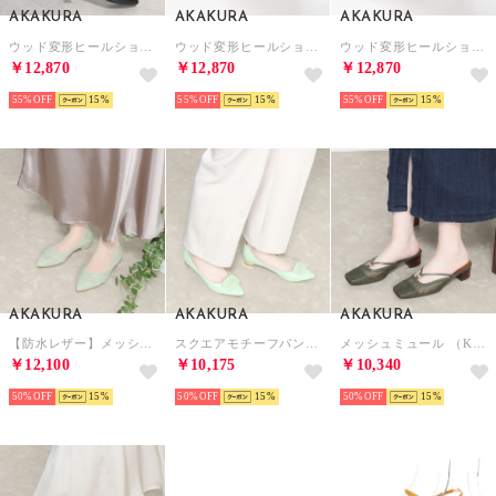
AKAKURA
AKAKURA
AKAKURA
ウッド変形ヒールショートブーツ （BL）
ウッド変形ヒールショートブーツ （LGY）
ウッド変形ヒールショートブーツ （DBR）
￥12,870
￥12,870
￥12,870
55%
15
55%
15
55%
15
AKAKURA
AKAKURA
AKAKURA
【防水レザー】メッシュデザインパンプス （GR/S）
スクエアモチーフパンプス （GR）
メッシュミュール （KH）
￥12,100
￥10,175
￥10,340
50%
15
50%
15
50%
15