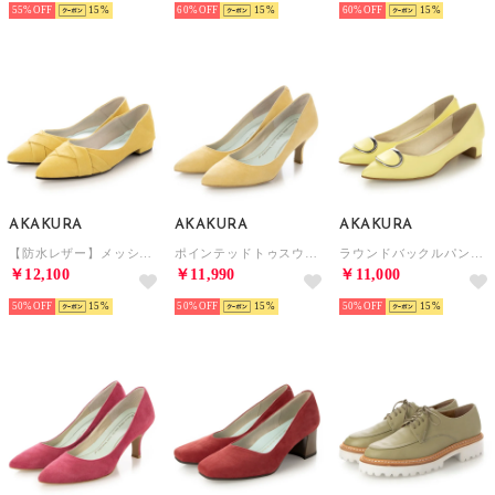
55%
15
60%
15
60%
15
AKAKURA
AKAKURA
AKAKURA
【防水レザー】メッシュデザインパンプス （YE/S）
ポインテッドトゥスウェードパンプス （YE/S）
ラウンドバックルパンプス （YE）
￥12,100
￥11,990
￥11,000
50%
15
50%
15
50%
15