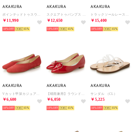
AKAKURA
AKAKURA
AKAKURA
ポインテッドトゥスウェードパンプス （PK/S）
スクエアトゥパンプス （RD/S）
トラックソールレースアップシューズ （GR）
￥11,990
￥12,650
￥15,400
50%
15
50%
15
50%
15
AKAKURA
AKAKURA
AKAKURA
Vカット甲深カジュアルシューズ （RD/N）
【晴雨兼用】ラウンドモチーフパンプス （RD/E）
サンダル （CL）
￥6,600
￥6,050
￥5,225
50%
15
50%
15
50%
15