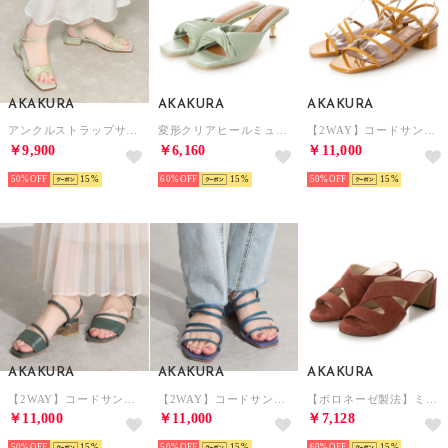
AKAKURA
AKAKURA
AKAKURA
アンクルストラップサンダル （GR）
変形クリアヒールミュールサンダル （GR）
【2WAY】コードサンダル （OR）
￥9,900
￥6,160
￥11,000
50%
15
60%
15
50%
15
AKAKURA
AKAKURA
AKAKURA
【2WAY】コードサンダル （KH）
【2WAY】コードサンダル （BU）
【ボロネーゼ製法】ミュールサンダル （PK/S）
￥11,000
￥11,000
￥7,128
50%
15
50%
15
60%
15