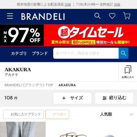
熊本地震の影響による配送遅延
｜ 7/30(木)14時〜 送料改訂
詳細
詳細
カテゴリ
ブランド
AKAKURA
アカクラ
お気に入り
BRANDELI (ブランデリ) TOP
AKAKURA
108
絞り込む
サイズ
件
お気に入りブランド
クーポン