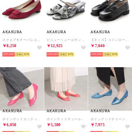
AKAKURA
AKAKURA
AKAKURA
スクエアモチーバレエフパンプス （WIN/S）
ビジューミュールサンダル （WH/C）
【キッズ】コインローファー （BL）
￥8,250
￥12,925
￥7,040
50%
15
50%
15
50%
15
AKAKURA
AKAKURA
AKAKURA
ポインテッドカッティングパンプス （PK）
ポインテッドチュールパンプス （PK）
ポインテッドチェーンパンプス （NV）
￥6,050
￥5,500
￥7,975