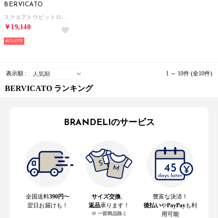
BERVICATO
スクエアトウビットローファー （ブルーエナメル）
￥19,140
40%
表示順 :
1 ～ 10件 (全10件)
BERVICATO ランキング
BRANDELIのサービス
全国送料
390円
〜
サイズ交換
、
豊富な決済！
翌日お届けも！
返品
承ります！
後払い
や
PayPay
も利
※ 一部商品除く
用可能