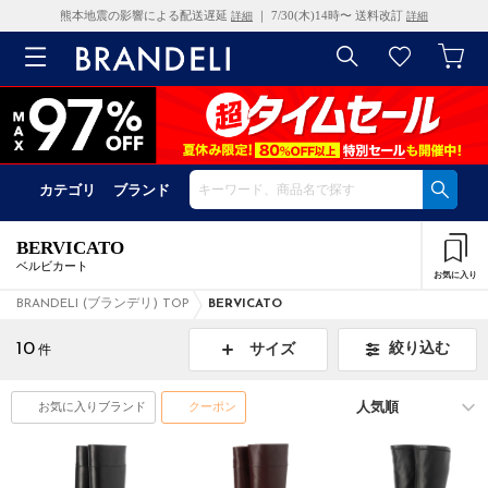
熊本地震の影響による配送遅延
｜ 7/30(木)14時〜 送料改訂
詳細
詳細
カテゴリ
ブランド
BERVICATO
ベルビカート
お気に入り
BRANDELI (ブランデリ) TOP
BERVICATO
10
絞り込む
サイズ
件
お気に入りブランド
クーポン