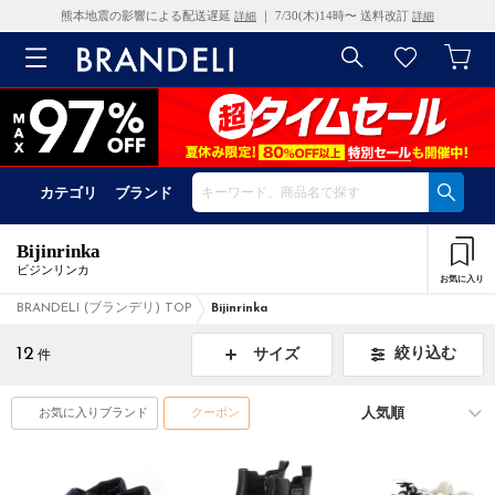
熊本地震の影響による配送遅延
｜ 7/30(木)14時〜 送料改訂
詳細
詳細
カテゴリ
ブランド
Bijinrinka
ビジンリンカ
お気に入り
BRANDELI (ブランデリ) TOP
Bijinrinka
12
絞り込む
サイズ
件
お気に入りブランド
クーポン