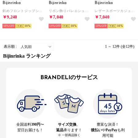
Bijinrinka
Bijinrinka
Bijinrinka
斜めフロントジップショートブーツ （トープ）
リボン飾りバレエシューズ （ベージュ）
レザースポーツカジュアルシューズ （オフホワイト）
￥9,240
￥7,040
￥7,040
50%
10
50%
10
50%
10
表示順 :
1 ～ 12件 (全12件)
Bijinrinka ランキング
BRANDELIのサービス
全国送料
390円
〜
サイズ交換
、
豊富な決済！
翌日お届けも！
返品
承ります！
後払い
や
PayPay
も利
※ 一部商品除く
用可能