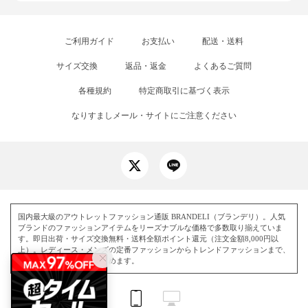
ご利用ガイド
お支払い
配送・送料
サイズ交換
返品・返金
よくあるご質問
各種規約
特定商取引に基づく表示
なりすましメール・サイトにご注意ください
国内最大級のアウトレットファッション通販 BRANDELI（ブランデリ）。人気
ブランドのファッションアイテムをリーズナブルな価格で多数取り揃えていま
す。即日出荷・サイズ交換無料・送料全額ポイント還元（注文金額8,000円以
上）。レディース・メンズの定番ファッションからトレンドファッションまで、
毎日お得にお買い物を楽しめます。