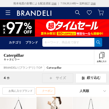
熊本地震の影響による配送遅延
｜ 7/30(木)14時〜 送料改訂
詳細
詳細
カテゴリ
ブランド
Caterpillar
キャタピラー
お気に入り
BRANDELI (ブランデリ) TOP
Caterpillar
4
絞り込む
サイズ
件
お気に入りブランド
クーポン