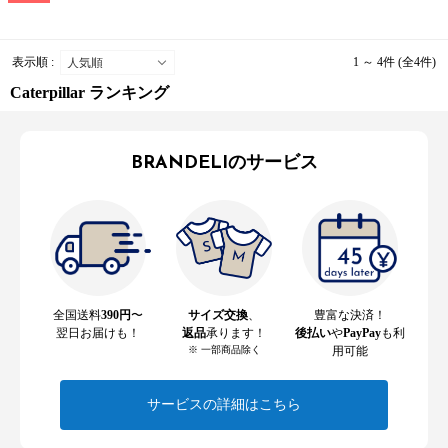
表示順 :
1 ～ 4件 (全4件)
Caterpillar ランキング
BRANDELIのサービス
全国送料
390円
〜
サイズ交換
、
豊富な決済！
翌日お届けも！
返品
承ります！
後払い
や
PayPay
も利
※ 一部商品除く
用可能
サービスの詳細はこちら