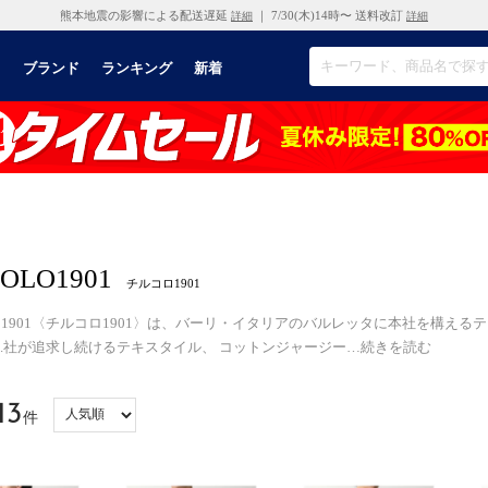
熊本地震の影響による配送遅延
｜ 7/30(木)14時〜 送料改訂
詳細
詳細
リ
ブランド
ランキング
新着
OLO1901
チルコロ1901
LO 1901〈チルコロ1901〉は、バーリ・イタリアのバルレッタに本社を構える
G.L.社が追求し続けるテキスタイル、 コットンジャージー
…
続きを読む
13
件