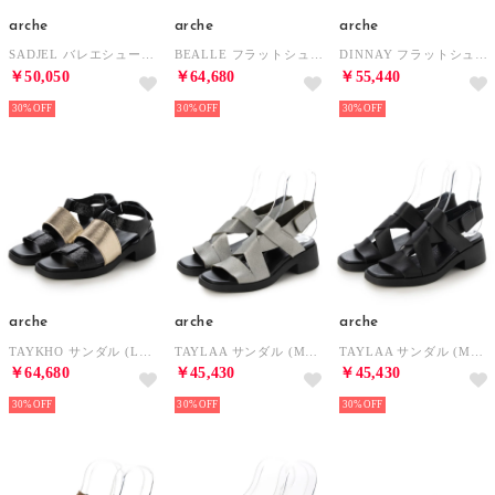
arche
arche
arche
SADJEL バレエシューズ (NUBUCK)（ビリジアングリーン） （JAIPUR）
BEALLE フラットシューズ (LAEKEO/LACK)（ブラック/アイボリー） （NOIR/CREME）
DINNAY フラットシューズ (LACK)（アイボリー） （CREME）
￥50,050
￥64,680
￥55,440
30%
30%
30%
arche
arche
arche
TAYKHO サンダル (LAKLI/ALBA)（ブラック/ゴールド） （NOIR/CHAMPAGNE）
TAYLAA サンダル (MAHA METAL)（シルバー） （PLATINE/NOIR）
TAYLAA サンダル (MAHA)（ブラック） （NOIR）
￥64,680
￥45,430
￥45,430
30%
30%
30%