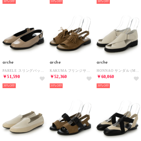
30%
30%
30%
arche
arche
arche
PARELE スリングバックシューズ (LACK)（ベージュ） （KASTENN）
KAKUMA フリンジサンダル (NUBUCK)（ベージュ） （SABANA）
HONNAO サンダル (MAHA)（オフホワイト） （CRAIE）
￥51,590
￥52,360
￥60,060
30%
30%
30%