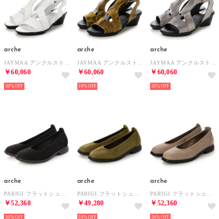
arche
arche
arche
JAYMAA アンクルストラップサンダル (ROCKY)（ホワイト） （BLANC）
JAYMAA アンクルストラップサンダル (ADJA)（スネイクプリント） （INDHI/NOIR）
JAYMAA アンクルストラップサンダル (AKARU)（シルバー） （TITANIO/NOIR）
￥60,060
￥60,060
￥60,060
30%
30%
30%
arche
arche
arche
PARIGI フラットシューズ (NUBUCK)（ブラック） （NOIR）
PARIGI フラットシューズ (NUBUCK)（カーキ） （MATCHA）
PARIGI フラットシューズ (TIMBER)（グレージュ） （SABBIA）
￥52,360
￥49,280
￥52,360
30%
30%
30%