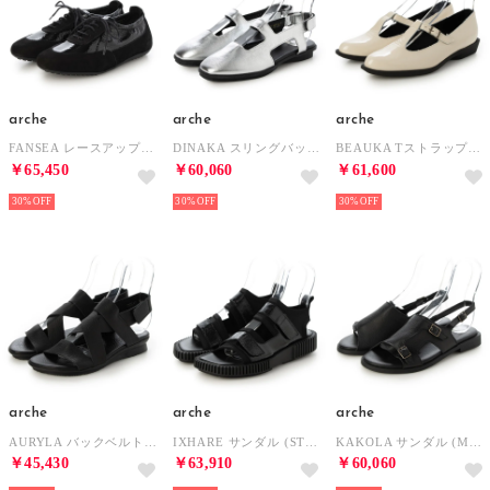
arche
arche
arche
FANSEA レースアップシューズ (NUBUCK/LAKLI)（ブラック） （NOIR）
DINAKA スリングバックシューズ (ALBA)（シルバー） （ARGENT）
BEAUKA Tストラップシューズ (LACK)（アイボリー） （CREME）
￥65,450
￥60,060
￥61,600
30%
30%
30%
arche
arche
arche
AURYLA バックベルトサンダル (MAHA)（ブラック） （NOIR）
IXHARE サンダル (STRETCHY/LAKLI)（ブラック） （NOIR）
KAKOLA サンダル (MAHA)（ブラック） （NOIR）
￥45,430
￥63,910
￥60,060