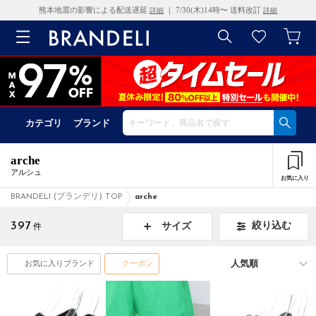
熊本地震の影響による配送遅延
｜ 7/30(木)14時〜 送料改訂
詳細
詳細
カテゴリ
ブランド
arche
アルシュ
お気に入り
BRANDELI (ブランデリ) TOP
arche
397
絞り込む
サイズ
件
お気に入りブランド
クーポン