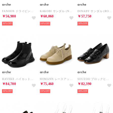
arche
arche
arche
FANOON ドライビングシューズ (TIMBER/MAHA)（エクリュ/オフホワイト） （FAIENCE/CRAIE）
KAKOBI サンダル (NUBUCK/MAHA)（ベージュ/ブラック） （SABANA/NOIR）
DINABY サンダル (ROCKY/TIMBER)（ブラック/エクリュ） （NOIR/FAIENCE）
￥56,980
￥60,060
￥57,750
30%
30%
30%
arche
arche
arche
HAVEKE ハイカットスニーカー (LAKLI/STRETCHY)（ブラック） （NOIR/BLANC）
HOMANN レースアップシューズ (RUWA)（エクリュ） （FAIENCE）
SOUZOO ブロックヒールパンプス (LAKLI)（ブラック） （NOIR）
￥84,700
￥75,460
￥82,390
30%
30%
30%