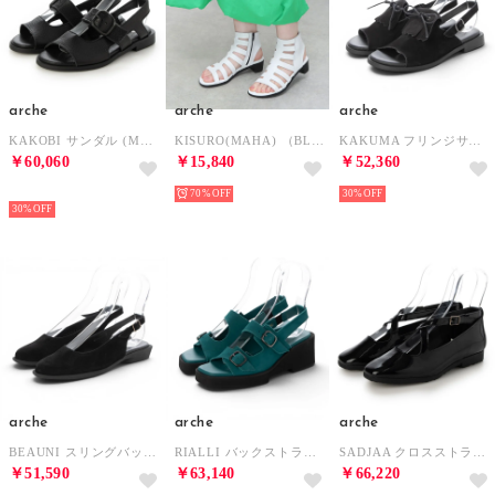
arche
arche
arche
KAKOBI サンダル (MAHA)（ブラック） （NOIR）
KISURO(MAHA) （BLANC）
KAKUMA フリンジサンダル (NUBUCK)（ブラック） （NOIR）
￥60,060
￥15,840
￥52,360
SELECT
70%
30%
30%
arche
arche
arche
BEAUNI スリングバックシューズ (TENNESSEE)（ブラック） （NOIR）
RIALLI バックストラップサンダル (NUBUCK)（ビリジアングリーン） （JAIPUR）
SADJAA クロスストラップシューズ (LAEKEO)（ブラック） （NOIR）
￥51,590
￥63,140
￥66,220