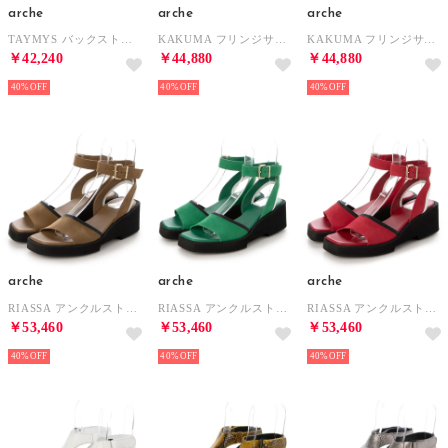
arche
arche
arche
TAYMYS バックストラップサンダル (ALLIHO)（ブラック） （NOIR）
KAKUMA フリンジサンダル (MAHA)（オフホワイト） （CRAIE）
KAKUMA フリンジサンダル (MAHA)（レッド） （COTA）
￥42,240
￥44,880
￥44,880
40%
40%
40%
arche
arche
arche
RIASSA アンクルストラップサンダル (NUBUCK/NAKA)（ベージュ/ブラック/エクリュ） （SABANA/NOIR/FAIENCE）
RIASSA アンクルストラップサンダル (NUBUCK/NAKA)（グリーン/ブラック/ホワイト） （ZAAN/NOIR/BLANC）
RIASSA アンクルストラップサンダル (NUBUCK/NAKA)（ローズ/ブラック/ホワイト） （FUKIA/NOIR/BLANC）
￥53,460
￥53,460
￥53,460
40%
40%
40%