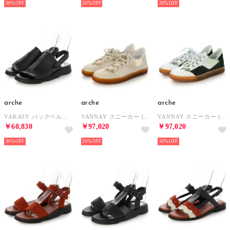
30%
30%
30%
arche
arche
arche
VAKASY バックベルトサンダル (CERF)（ブラック） （NOIR）
VANNAY スニーカー (TIMBER/ALBA/MAHA)（エクリュ/ゴールド/オフホワイト） （FAIENCE/CHAMPAGNE/CRAIE）
VANNAY スニーカー (ROCKY/ALBA/TENNESSEE)（ホワイト/メタリックグリーン/ダークグリーン） （BLANC/LULLA/SUGI）
￥60,830
￥97,020
￥97,020
30%
30%
30%