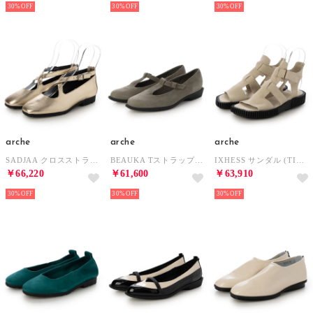
30%
30%
30%
arche
arche
arche
SADJAA クロスストラップシューズ (ALBA)（ゴールド） （CHAMPAGNE）
BEAUKA Tストラップシューズ (RUWA)（グレー） （IKKI）
IXHESS サンダル (TIMBER)（エクリュ） （FAIENCE）
￥66,220
￥61,600
￥63,910
30%
30%
30%