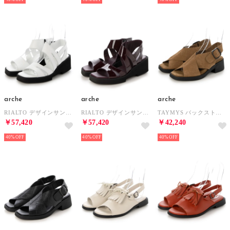
arche
arche
arche
RIALTO デザインサンダル (ROCKY)（ホワイト） （BLANC）
RIALTO デザインサンダル (LAEKEO)（ボルドー） （PRUNE/OTHELO）
TAYMYS バックストラップサンダル (ALLINU)（ベージュ） （SABANA）
￥57,420
￥57,420
￥42,240
40%
40%
40%