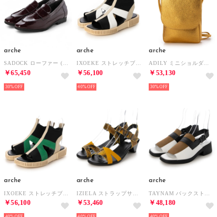
arche
arche
arche
SADOCK ローファー (LAEKEO)（ボルドー） （PRUNE/OTHELO）
IXOEKE ストレッチブーツサンダル (STRETCHY/TIMBER/MAHA)（ブラック/エクリュ/ホワイト） （NOIR/FAIENCE/BLANC）
ADILY ミニショルダーバッグ (AKARU)（ゴールド） （IZAMA）
￥65,450
￥56,100
￥53,130
30%
40%
30%
arche
arche
arche
IXOEKE ストレッチブーツサンダル (STRETCHY/TIMBER/NUBUCK)（ブラック/エクリュ/グリーン） （NOIR/FAIENCE/ZAAN）
IZIELA ストラップサンダル (ADJA/NUBUCK)（スネイクプリント/クロムイエロー） （INDHI/KARI/NOIR）
TAYNAM バックストラップサンダル (MAHA/NUBUCK)（ホワイト/ベージュ/ブラック） （BLANC/SABANA/NOIR）
￥56,100
￥53,460
￥48,180
40%
40%
40%