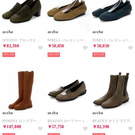
arche
arche
arche
SOUZOO ブロックヒールパンプス (RUWA)（カーキ） （KAKI）
NIBELL バレエシューズ (NUBUCK)（ベージュ） （SABANA）
NIBELL バレエシューズ (NUBUCK)（ブルー） （EGEE）
￥82,390
￥50,050
￥50,050
30%
30%
30%
arche
arche
arche
HOMINA ロングブーツ (RUWA)（ブラウン） （HAVANE）
BEAZOO ローファー (TENNESSEE/LAEKEO)（グレー/ブラック） （DOUGLAS/CHESTNUT/NOIR）
BEAZEN サイドゴアブーツ (TENNESSEE)（グレー） （DOUGLAS/CASTOR）
￥107,800
￥57,750
￥82,390