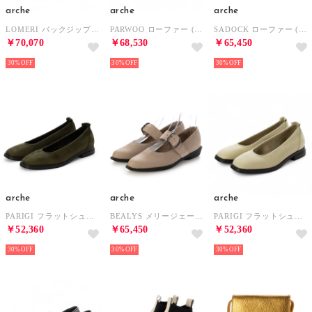
arche
arche
arche
LOMERI バックジップショートブーツ (RUWA)（ブラウン） （HAVANE）
PARWOO ローファー (LAEKEO/NUBUCK)（ボルドー/ブラック） （PRUNE/OTHELO/NOIR）
SADOCK ローファー (NUBUCK)（ベージュ） （SABANA）
￥70,070
￥68,530
￥65,450
30%
30%
30%
arche
arche
arche
PARIGI フラットシューズ (RUWA)（カーキ） （KAKI）
BEALYS メリージェーン (ROCKY/BELUSA)（ライトグレー） （GRIGIO）
PARIGI フラットシューズ (RUWA)（エクリュ） （FAIENCE）
￥52,360
￥65,450
￥52,360
30%
30%
30%