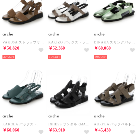
arche
arche
arche
VAKUSA ストラップサンダル (NUBUCK)（ベージュ） （SABANA）
KAKIZO バックストラップサンダル (MAHA METAL/MAHA)（ブロンズ/ホワイト/ブラック） （MOONY/BLANC/NOIR）
DINAKA スリングバックシューズ (ALBA)（メタリックグリーン） （LULLA）
￥50,820
￥52,360
￥60,060
30%
30%
30%
arche
arche
arche
KAKOLA バックストラップサンダル (MAHA)（サックスブルー） （CEYLA）
IXHESS サンダル (MAHA)（ブラック） （NOIR）
AURYLA バックベルトサンダル (MAHA METAL)（ブロンズ） （MOONY）
￥60,060
￥63,910
￥45,430