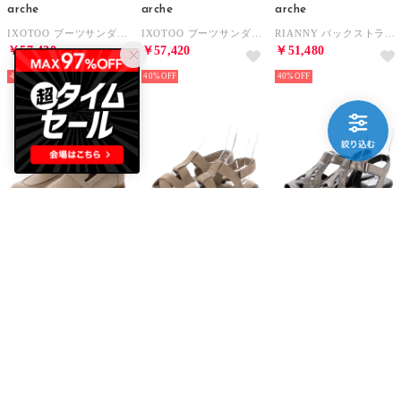
arche
arche
arche
IXOTOO ブーツサンダル (NUBUCK)（ベージュ） （SABANA）
IXOTOO ブーツサンダル (MAHA)（オフホワイト） （CRAIE）
RIANNY バックストラップサンダル (NAKA/NUBUCK)（ロイヤルブルー/ブラック/ホワイト） （NOIR/KOBA/BLANC）
￥57,420
￥57,420
￥51,480
40%
40%
40%
arche
arche
arche
HOMOCK ローファー (TIMBER)（グレージュ） （SABBIA）
KAKHIZ バックベルトサンダル (TIMBER)（グレージュ） （SABBIA）
AURINE アンクルストラップサンダル (AKARU)（シルバー） （TITANIO/NOIR）
￥50,820
￥56,980
￥49,500
40%
30%
40%