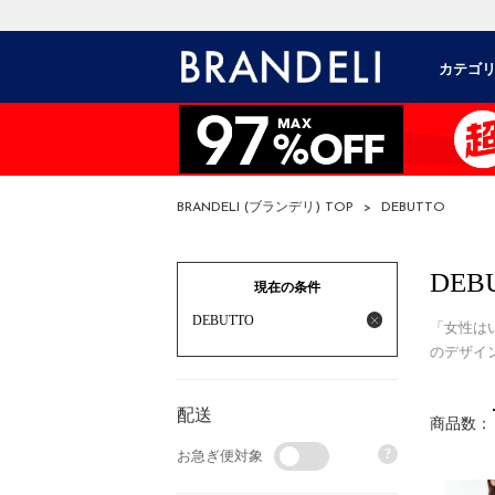
カテゴ
BRANDELI (ブランデリ) TOP
>
DEBUTTO
DEB
現在の条件
DEBUTTO
「女性は
のデザイ
配送
商品数：
?
お急ぎ便対象