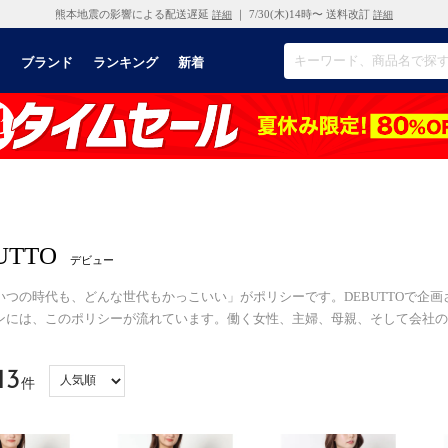
熊本地震の影響による配送遅延
｜ 7/30(木)14時〜 送料改訂
詳細
詳細
リ
ブランド
ランキング
新着
UTTO
デビュー
いつの時代も、どんな世代もかっこいい」がポリシーです。DEBUTTOで企
ンには、このポリシーが流れています。働く女性、主婦、母親、そして会社の
13
件