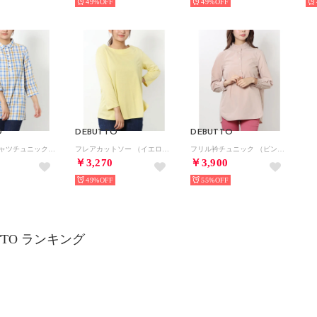
49%
49%
O
DEBUTTO
DEBUTTO
2重ガーゼシャツチュニック （イエロー×ブルーチェック）
フレアカットソー （イエロー）
フリル衿チュニック （ピンク）
￥3,270
￥3,900
49%
55%
TTO ランキング