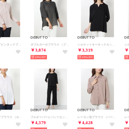
O
DEBUTTO
DEBUTTO
D
シャーリングピンタックブラウス （ベージュ）
ダブルガーゼブラウス （ブラック）
シルケットキーネックカットソー （ブラック）
￥3,874
￥3,319
￥
49%
49%
O
DEBUTTO
DEBUTTO
D
シャーリングブラウス （ホワイト）
プルオーバーとパンツセット （ブラック）
レーヨン混ブラウス （ベージュ）
￥4,379
￥4,428
￥