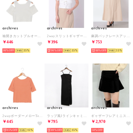
archives
archives
archives
袖開きカットプルオーバー （OFF WHITE）
2wayスリットギャザートップス （OFF WHITE）
麻調バックレースアップスカート （BEIGE）
￥446
￥396
￥753
86%
15
90%
15
88%
15
archives
archives
archives
2wayボーダーメローTee （ORANGE）
ラップ風Iラインキャミワンピース （BLK）
ギャザーフレアミニスカート （BLK）
￥445
￥795
￥2,970
85%
15
89%
15
50%