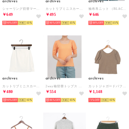
archives
archives
archives
シャーリング切替マーメイドスカート （IVORY）
カットリブミニスカート （GRY）
袖布帛ニット （BLACK）
￥649
￥495
￥646
90%
15
90%
15
88%
15
archives
archives
archives
カットリブミニスカート （OFWH）
2way袖切替トップス （ORANGE）
カットジャガードパフスリーブトップス （MOCHA）
￥480
￥554
￥1,148
90%
15
86%
15
71%
15