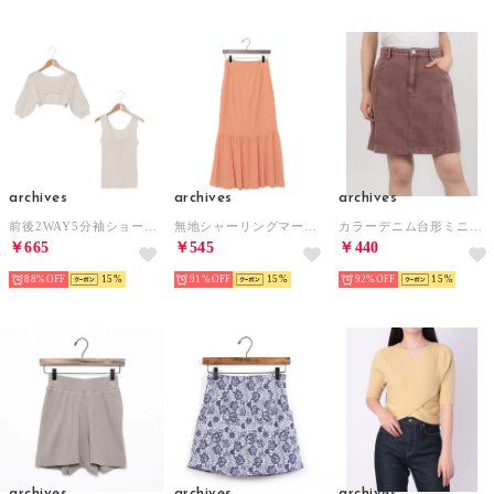
archives
archives
archives
前後2WAY5分袖ショートプルオーバー+タンクトップSET （OFF WHITE）
無地シャーリングマーメイドスカート （ORANGE）
カラーデニム台形ミニスカート （BROWN）
￥665
￥545
￥440
88%
15
91%
15
92%
15
archives
archives
archives