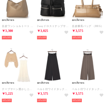
archives
archives
archives
合皮ワンショルトート （GRG）
2wayドロストナップサック （BLK）
合皮横長バッグ （BEG）
￥3,300
￥3,025
￥3,575
50%
50%
50%
archives
archives
archives
テープヤーン透かしニット×キャミワンピースSET （OFWH）
ベルト付ワイドタックスラックス （CHGY）
ベルト付ワイドタックスラックス （MOC）
￥5,225
￥3,575
￥3,575
50%
50%
50%