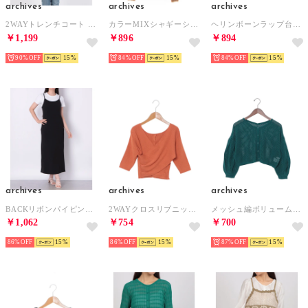
archives
archives
archives
2WAYトレンチコート （IVO）
カラーMIXシャギーショートニットカーディガン （ORN）
ヘリンボーンラップ台形スカート （CHGY）
￥1,199
￥896
￥894
90%
15
84%
15
84%
15
archives
archives
archives
BACKリボンパイピングワンピース （BLACK）
2WAYクロスリブニット5分袖プルオーバー （ORANGE）
メッシュ編ボリュームスリーブカーディガン （BLUE）
￥1,062
￥754
￥700
86%
15
86%
15
87%
15