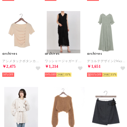
archives
archives
archives
アシメタックボタンカットTOPS 5S （YEL）
ワッシャージャガードノースリーブワンピース （BLACK）
デコルテデザイン2Way花柄ワンピース （GREEN）
￥2,475
￥1,214
￥1,651
50%
84%
15
81%
15