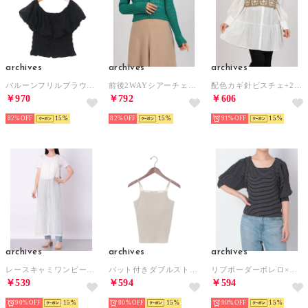
archives
archives
archives
バルーンフリルブラウス （BLACK）
前後2WAYシアーチェックカーディガン （GREEN）
配色カギ針ビスチェ+2WAYブラウスSET （PISTACHIO）
￥970
￥792
￥606
82%
15
82%
15
91%
15
archives
archives
archives
レースキャミワンピース （OFF WHITE）
パット付きダブルストラップキャミソール （OFF WHITE）
リブボーダーボレロ×タンクトップSET （BLACK）
￥539
￥594
￥594
90%
15
80%
15
90%
15