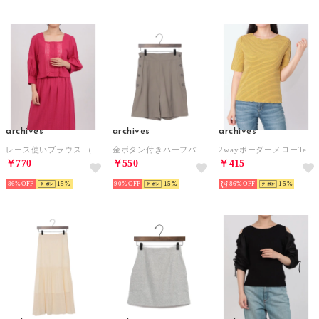
archives
archives
archives
レース使いブラウス （ROSE PINK）
金ボタン付きハーフパンツ （GREIGE）
2wayボーダーメローTee （YELLOW）
￥770
￥550
￥415
86%
15
90%
15
86%
15