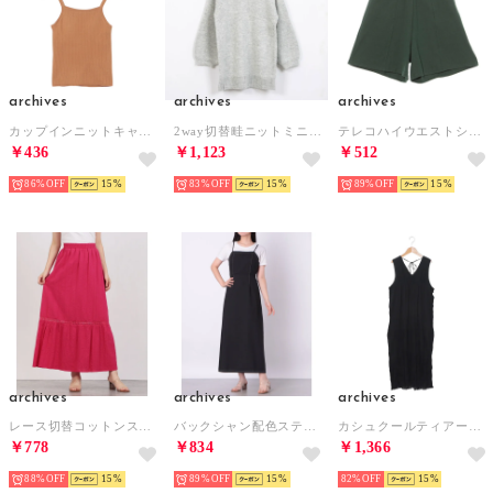
archives
archives
archives
カップインニットキャミソール （ORANGE）
2way切替畦ニットミニワンピース （SIGY）
テレコハイウエストショーツ （GRN）
￥436
￥1,123
￥512
86%
15
83%
15
89%
15
archives
archives
archives
レース切替コットンスカート （ROSE PINK）
バックシャン配色ステッチキャミワンピース （BLACK）
カシュクールティアードワンピース （BLACK）
￥778
￥834
￥1,366
88%
15
89%
15
82%
15