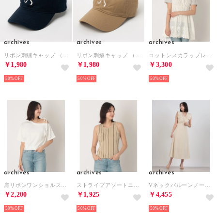
archives
archives
archives
リボン刺繍キャップ （NVY）
リボン刺繍キャップ （BEG）
コットンスカラップレースミニキャミワンピース （IVO）
￥1,980
￥1,980
￥3,300
50%
50%
50%
archives
archives
archives
肩リボンワンショルスウェット （OFWH）
ストライプアソートニットタンク （BEG）
Vネックバルーンノースリワンピース （IVO）
￥2,200
￥1,925
￥4,455
50%
50%
50%