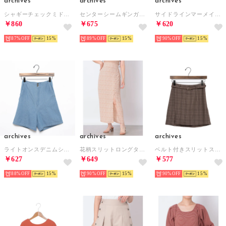
archives
archives
archives
シャギーチェックミドルニット （GRY）
センターシームギンガムチェックパンツ （BEG）
サイドラインマーメイドスカート （MASTERD）
￥860
￥675
￥620
87%
15
89%
15
90%
15
archives
archives
archives
ライトオンスデニムショートパンツ （SAX）
花柄スリットロングタイトスカート （PINK BEIGE）
ベルト付きスリットスカパン （MOC）
￥627
￥649
￥577
88%
15
90%
15
90%
15