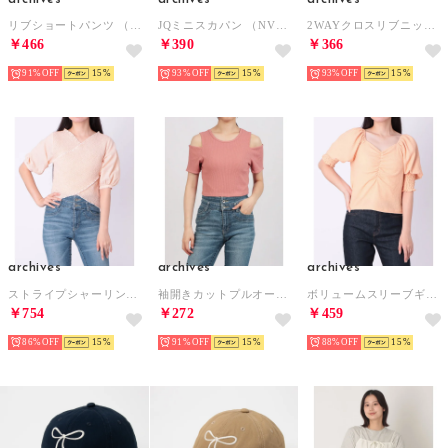
リブショートパンツ （GRG）
JQミニスカパン （NVY）
2WAYクロスリブニット5分袖プルオーバー （YELLOW）
￥466
￥390
￥366
91%
15
93%
15
93%
15
archives
archives
archives
ストライプシャーリングクロストップス5S （ORANGE）
袖開きカットプルオーバー （PINK）
ボリュームスリーブギャザートップス （ORANGE）
￥754
￥272
￥459
86%
15
91%
15
88%
15