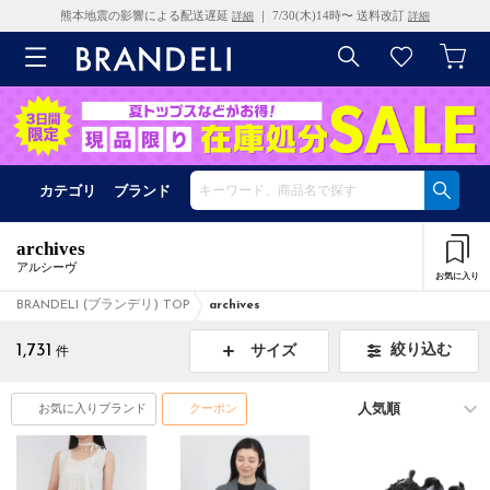
熊本地震の影響による配送遅延
｜ 7/30(木)14時〜 送料改訂
詳細
詳細
カテゴリ
ブランド
archives
アルシーヴ
お気に入り
BRANDELI (ブランデリ) TOP
archives
1,731
絞り込む
サイズ
件
お気に入りブランド
クーポン