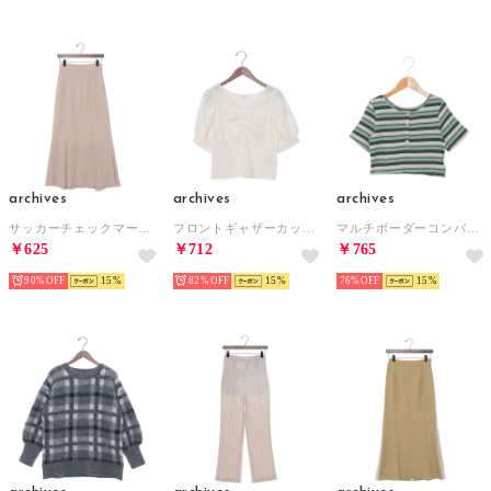
archives
archives
archives
サッカーチェックマーメイドスカート （OFF WHITE）
フロントギャザーカットレースプルオーバー （IVORY）
マルチボーダーコンパクトTee （GREEN）
￥625
￥712
￥765
90%
15
82%
15
76%
15