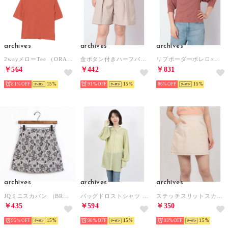
archives
archives
archives
2wayメローTee （ORANGE）
金ボタン付きハーフパンツ （BEIGE）
リブボーダーボレロ×タンクトップSET （BRICK）
￥564
￥442
￥831
81%
15
91%
15
86%
15
archives
archives
archives
JQミニスカパン （BRN）
バッグドロストシャツ （YEL）
ステッチスリットスカパン （IVORY）
￥435
￥594
￥350
92%
15
90%
15
93%
15