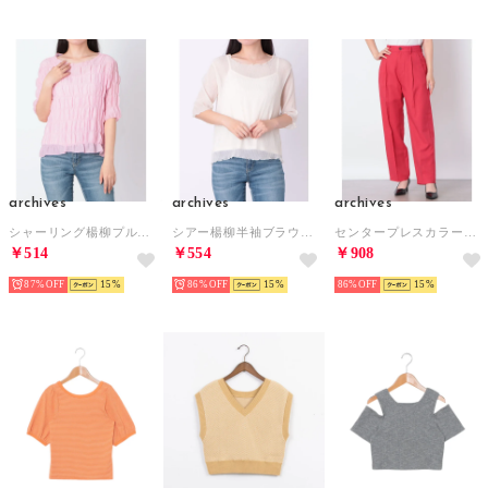
archives
archives
archives
シャーリング楊柳プルオーバー （PINK）
シアー楊柳半袖ブラウス （IVORY）
センタープレスカラーパンツ （RED）
￥514
￥554
￥908
87%
15
86%
15
86%
15