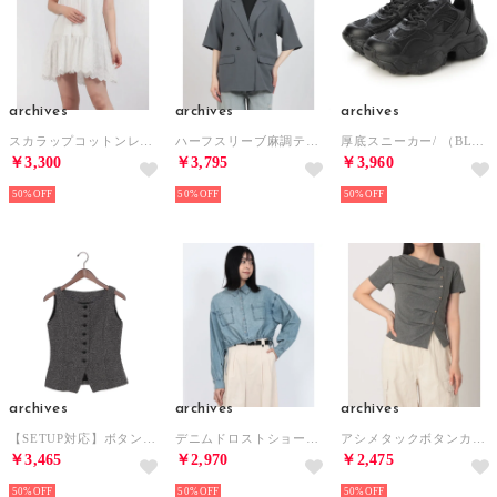
archives
archives
archives
スカラップコットンレースノースリミニワンピース （OFWH）
ハーフスリーブ麻調テーラードジャケット （GRY）
厚底スニーカー/ （BLK）
￥3,300
￥3,795
￥3,960
50%
50%
50%
archives
archives
archives
【SETUP対応】ボタンツイードベスト （BLK）
デニムドロストショートシャツ （BLU）
アシメタックボタンカットTOPS 5S （CHGY）
￥3,465
￥2,970
￥2,475
50%
50%
50%