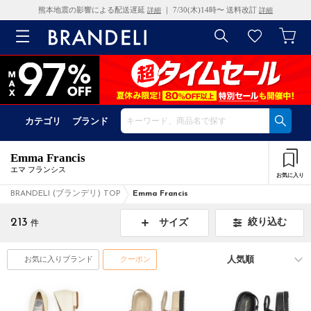
熊本地震の影響による配送遅延
｜ 7/30(木)14時〜 送料改訂
詳細
詳細
カテゴリ
ブランド
Emma Francis
エマ フランシス
お気に入り
BRANDELI (ブランデリ) TOP
Emma Francis
213
絞り込む
サイズ
件
お気に入りブランド
クーポン