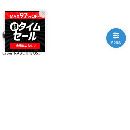
Creer RABOKIGOSHI
厚底トングサンダル （ブラック）
￥7,700
50%
15
表示順 :
1 ～ 37件 (全37件)
Creer RABOKIGOSHI ランキング
BRANDELIのサービス