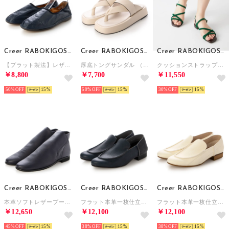
Creer RABOKIGOSHI
Creer RABOKIGOSHI
Creer RABOKIGOSHI
【プラット製法】レザーギャザースリッポン （ネイビー）
厚底トングサンダル （アイボリー）
クッションストラップサンダル （グリーンスエード）
￥8,800
￥7,700
￥11,550
50%
15
50%
15
30%
15
Creer RABOKIGOSHI
Creer RABOKIGOSHI
Creer RABOKIGOSHI
本革ソフトレザーブーツ （ネイビー）
フラット本革一枚仕立てモカシューズ （ネイビー）
フラット本革一枚仕立てモカシューズ （アイボリー）
￥12,650
￥12,100
￥12,100
45%
15
38%
15
38%
15