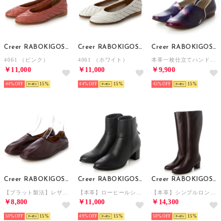
Creer RABOKIGOSHI
Creer RABOKIGOSHI
Creer RABOKIGOSHI
4061 （ピンク）
4061 （ホワイト）
本革一枚仕立てハンドペイントフラットシューズ （パープル）
￥11,000
￥11,000
￥9,900
44%
15
44%
15
45%
15
Creer RABOKIGOSHI
Creer RABOKIGOSHI
Creer RABOKIGOSHI
【プラット製法】レザーギャザースリッポン （ワイン）
【本革】ローヒールショートブーツ(ブラック)
【本革】シンプルロングブーツ(ワイン)
￥8,800
￥11,000
￥14,300
50%
15
49%
15
50%
15