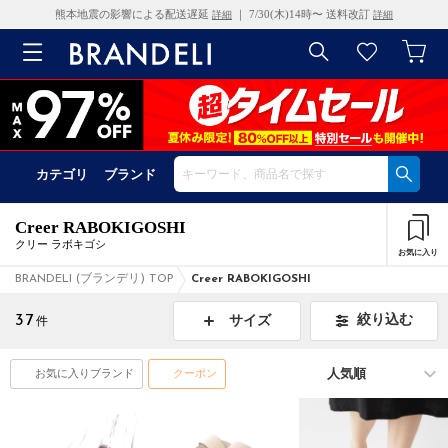
熊本地震の影響による配送遅延
｜ 7/30(木)14時〜 送料改訂
詳細
詳細
カテゴリ
ブランド
Creer RABOKIGOSHI
クリー ラボキゴシ
お気に入り
BRANDELI (ブランデリ) TOP
Creer RABOKIGOSHI
37
絞り込む
サイズ
件
お気に入りブランド
クーポン