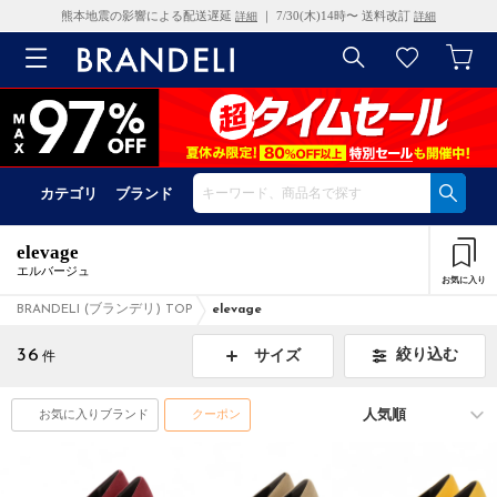
熊本地震の影響による配送遅延
｜ 7/30(木)14時〜 送料改訂
詳細
詳細
カテゴリ
ブランド
elevage
エルバージュ
お気に入り
BRANDELI (ブランデリ) TOP
elevage
36
絞り込む
サイズ
件
お気に入りブランド
クーポン