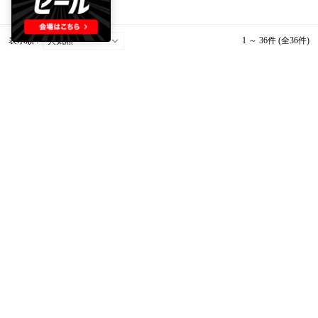
表示順 :
1 ～ 36件 (全36件)
elevage ランキング
BRANDELIのサービス
全国送料
390円
〜
サイズ交換
、
豊富な決済！
翌日お届けも！
返品
承ります！
後払い
や
PayPay
も利
※ 一部商品除く
用可能
サービスの詳細はこちら