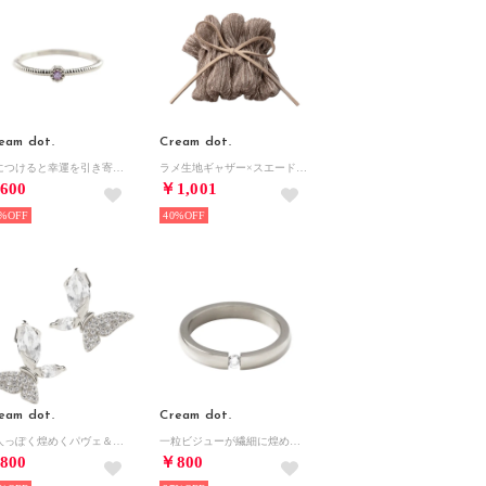
eam dot.
Cream dot.
身につけると幸運を引き寄せる『誕生月カラーストーンリング』 （シルバー：12月）
ラメ生地ギャザー×スエード調リボンのポニーフック （ワンサイズ：ベージュ）
600
￥1,001
%
40%
eam dot.
Cream dot.
大人っぽく煌めくパヴェ＆ビジューのバタフライピアス （シルバー）
一粒ビジューが繊細に煌めくステンレス製リング （シルバー）
800
￥800