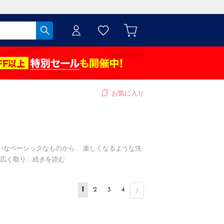
お気に入り
いなベーシックなものから、 楽しくなるような洗
広く取り
…
続きを読む
1
2
3
4