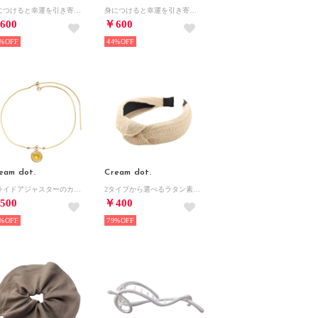
身につけると幸運を引き寄せる『誕生月カラーストーンリング』 （ピンクゴールド：6月）
身につけると幸運を引き寄せる『誕生月カラーストーンリング』 （ゴールド：7月）
600
￥600
%
44%
eam dot.
Cream dot.
スライドアジャスターのカラービジューアンクレット （ゴールド×イエロー）
2タイプから選べるラタン素材ワイドカチューシャ （B：ナチュラル）
500
￥400
%
79%