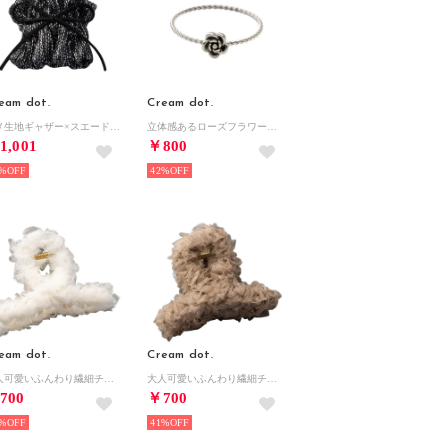
eam dot.
Cream dot.
ラメ生地ギャザー×スエード調リボンのポニーフック （ワンサイズ：ブラック）
立体感あるローズフラワーのステンレス製リング （シルバー）
1,001
￥800
%
42%
eam dot.
Cream dot.
大人可愛いふんわり繊細チュールフリルのバンスクリップ （ワンサイズ：アイボリー）
大人可愛いふんわり繊細チュールフリルのバンスクリップ （ワンサイズ：ベージュ）
700
￥700
%
41%