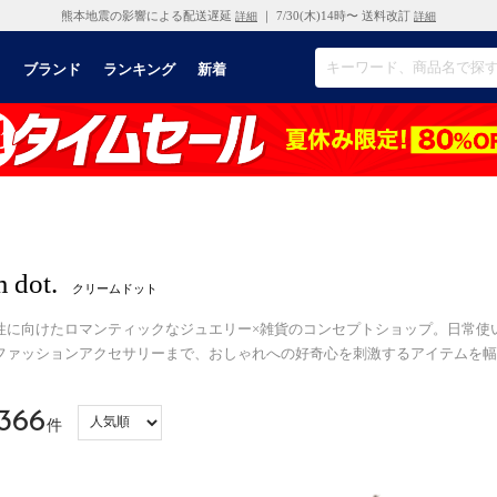
熊本地震の影響による配送遅延
｜ 7/30(木)14時〜 送料改訂
詳細
詳細
リ
ブランド
ランキング
新着
 dot.
クリームドット
性に向けたロマンティックなジュエリー×雑貨のコンセプトショップ。日常使
ファッションアクセサリーまで、おしゃれへの好奇心を刺激するアイテムを幅
366
件