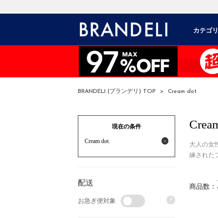
カテゴ
BRANDELI (ブランデリ) TOP
>
Cream dot.
Cream
現在の条件
Cream dot.
大人の女
練された
配送
商品数：
?
お急ぎ便対象