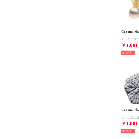
Cream do
￥1,001
37%
Cream do
￥1,001
37%