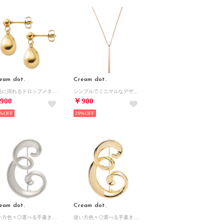
eam dot.
Cream dot.
上品に揺れるドロップメタルのステンレス製ピアス （ピアス：ゴールド）
シンプルでミニマルなデザインのステンレス製バーネックレス （ピンクゴールド）
900
￥900
%
39%
eam dot.
Cream dot.
使い方色々◎選べる手書き風イニシャルブローチ （マットシルバー：E）
使い方色々◎選べる手書き風イニシャルブローチ （艶ゴールド：E）