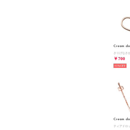
Cream do
￥700
41%
Cream do