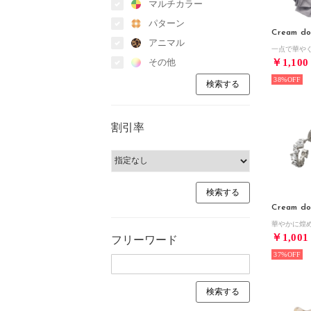
マルチカラー
パターン
Cream do
アニマル
その他
￥1,100
38%
割引率
Cream do
￥1,001
フリーワード
37%