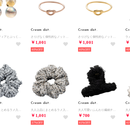
t.
Cream dot.
Cream dot.
Cr
オーロラスフィアとぷっくりハートのイヤリング/ピアス （ピアス：ゴールド）
さりげなく個性的なノットデザインのステンレス製リング （ピンクゴールド）
さりげなく個性的なノットデザインのステンレス製リング （ゴールド）
￥1,001
￥1,001
￥
40%
40%
40
t.
Cream dot.
Cream dot.
Cr
大人上品にまとめるラメ入りツイード生地のポニーシュシュ （ワンサイズ：グレー）
大人上品にまとめるラメ入りツイード生地のポニーシュシュ （ワンサイズ：ベージュ）
大人可愛いふんわり繊細チュールフリルのバンスクリップ （ワンサイズ：ブラック）
￥1,001
￥700
￥
37%
41%
41