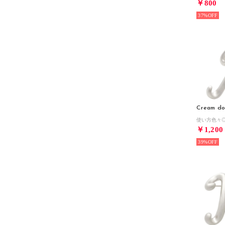
￥800
37%
Cream do
￥1,200
39%