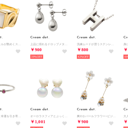
t.
Cream dot.
Cream dot.
Cr
スクエアシェルが艶めくステンレス製リング （ゴールド）
上品に揺れるドロップメタルのステンレス製ピアス （ピアス：シルバー）
洗練ムードが漂うステンレス製イニシャルネックレス （H：シルバー）
￥900
￥800
￥
39%
42%
44
t.
Cream dot.
Cream dot.
Cr
身につけると幸運を引き寄せる『誕生月カラーストーンリング』 （シルバー：7月）
オーロラスフィアとぷっくりハートのイヤリング/ピアス （イヤリング：ホワイト）
爽やかパールフラワー×ビジューの華奢スイングピアス （ピアス：ゴールド）
￥1,001
￥900
￥