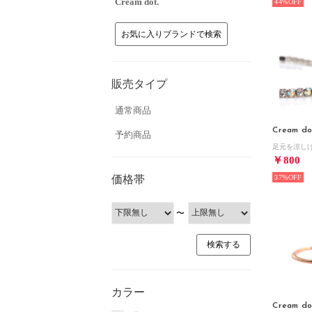
Cream dot.
44%
お気に入りブランドで検索
販売タイプ
通常商品
Cream do
予約商品
￥800
価格帯
37%
〜
カラー
Cream do