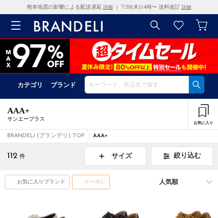
熊本地震の影響による配送遅延
｜ 7/30(木)14時〜 送料改訂
詳細
詳細
カテゴリ
ブランド
AAA+
サンエープラス
お気に入り
BRANDELI (ブランデリ) TOP
AAA+
112
絞り込む
サイズ
件
お気に入りブランド
クーポン