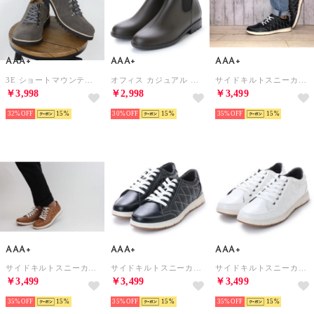
AAA+
AAA+
AAA+
3E ショートマウンテンブーツ オフィスカジュアル 韓国ファッション ストリート系 モード系 アウトドア 歩きやすい 疲れにくい /2311（グレースエード）
オフィス カジュアル フォーマル サイドゴアレインブーツ /2334（ダークブラウン）
サイドキルトスニーカー /2347（ブラック）
￥3,998
￥2,998
￥3,499
32%
15
30%
15
35%
15
AAA+
AAA+
AAA+
サイドキルトスニーカー /2347（キャメル）
サイドキルトスニーカー /2347（ネイビー）
サイドキルトスニーカー /2347（ホワイト）
￥3,499
￥3,499
￥3,499
35%
15
35%
15
35%
15