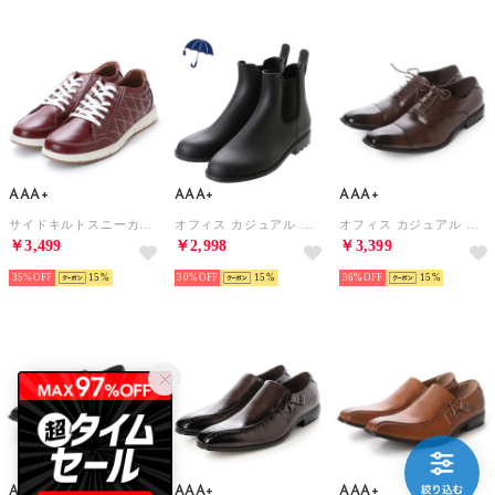
AAA+
AAA+
AAA+
サイドキルトスニーカー /2347（ワイン）
オフィス カジュアル フォーマル サイドゴアレインブーツ /2334（ブラック）
オフィス カジュアル フォーマル ビジネスシューズ（内羽根ストレートチップ）/2600 （ブラウン）
￥3,499
￥2,998
￥3,399
35%
15
30%
15
36%
15
AAA+
AAA+
AAA+