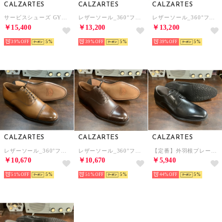
CALZARTES
CALZARTES
CALZARTES
サービスシューズ GY製法 オフィサーシューズ 内羽根ストレートチップ（ブラック） MOD
レザーソール_360°フルマッケイ製法 内羽根ストレートチップ（ブラック）TROPHY
レザーソール_360°フルマッケイ製法 パンチドキャップトゥ（ブラック）TROPHY カルサーテス
￥15,400
￥13,200
￥13,200
39%
5
39%
5
39%
5
CALZARTES
CALZARTES
CALZARTES
レザーソール_360°フルマッケイ製法 パンチドキャップトゥ（ライトブラウン）TROPHY カルサーテス
レザーソール_360°フルマッケイ製法 パンチドキャップトゥ（ダークブラウン）TROPHY
【定番】外羽根プレーン 日本最終加工（ブラック）CALZARTES
￥10,670
￥10,670
￥5,940
51%
5
51%
5
44%
5