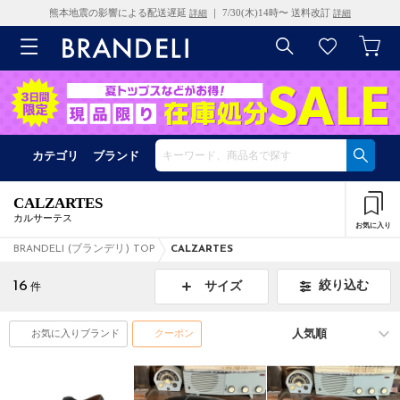
熊本地震の影響による配送遅延
｜ 7/30(木)14時〜 送料改訂
詳細
詳細
カテゴリ
ブランド
CALZARTES
カルサーテス
お気に入り
BRANDELI (ブランデリ) TOP
CALZARTES
16
絞り込む
サイズ
件
お気に入りブランド
クーポン