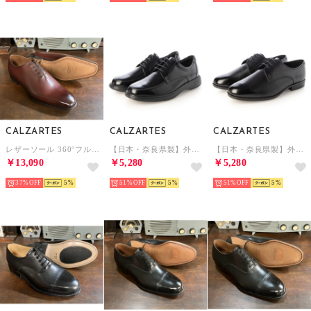
CALZARTES
CALZARTES
CALZARTES
レザーソール 360°フルマッケイ製法 ホールカット・ワンピース・プレーン （バーガンディー) DEUS
【日本・奈良県製】外羽根Uチップ 3E幅広 （ブラック）CALZARTES
【日本・奈良県製】外羽根プレーン 靴幅：3E （ブラック）CALZARTES
￥13,090
￥5,280
￥5,280
37%
5
51%
5
51%
5