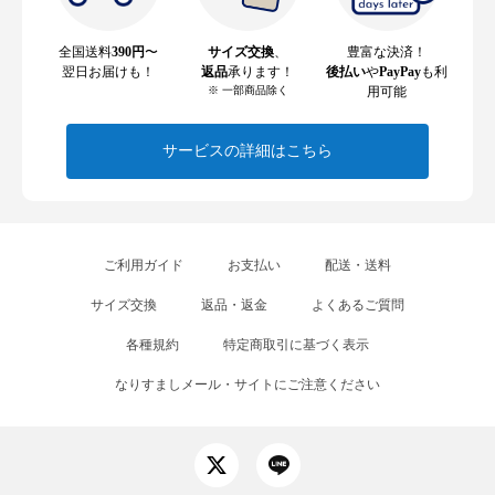
全国送料
390円
〜
サイズ交換
、
豊富な決済！
翌日お届けも！
返品
承ります！
後払い
や
PayPay
も利
※ 一部商品除く
用可能
サービスの詳細はこちら
ご利用ガイド
お支払い
配送・送料
サイズ交換
返品・返金
よくあるご質問
各種規約
特定商取引に基づく表示
なりすましメール・サイトにご注意ください