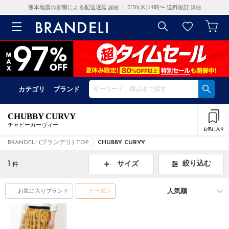
熊本地震の影響による配送遅延
｜ 7/30(木)14時〜 送料改訂
詳細
詳細
カテゴリ
ブランド
CHUBBY CURVY
チャビーカーヴィー
お気に入り
BRANDELI (ブランデリ) TOP
CHUBBY CURVY
1
絞り込む
サイズ
件
お気に入りブランド
クーポン